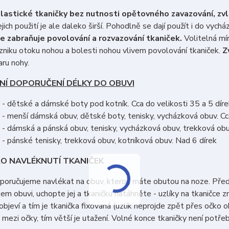
elastické tkaničky bez nutnosti opětovného zavazování, zv
ejich použití je ale daleko širší. Pohodlně se dají použít i do vychá
e zabraňuje povolování a rozvazování tkaniček.
Volitelná mír
vzniku otoku nohou a bolesti nohou vlivem povolování tkaniček.
Z
ru nohy.
NÍ DOPORUČENÍ DÉLKY DO OBUVI
- dětské a dámské boty pod kotník. Cca do velikosti 35 a 5 díre
- menší dámská obuv, dětské boty, tenisky, vycházková obuv. Cca
- dámská a pánská obuv, tenisky, vycházková obuv, trekková obuv
- pánské tenisky, trekková obuv, kotníková obuv. Nad 6 dírek
O NAVLÉKNUTÍ TKANIČEK
poručujeme navlékat na obuv, kterou máte obutou na noze. Předej
em obuvi, uchopte jej a tkaničku natáhněte - uzlíky na tkaničce 
objeví a tím je tkanička fixovaná (uzlík neprojde zpět přes očko ob
mezi očky, tím větší je utažení. Volné konce tkaničky není potřeb