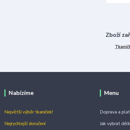
Zboží za
Tkanič
Nabízíme
Menu
Největší výběr tkaniček!
Doprava a pla
Nejrychlejší doručení
Jak vybrat dél