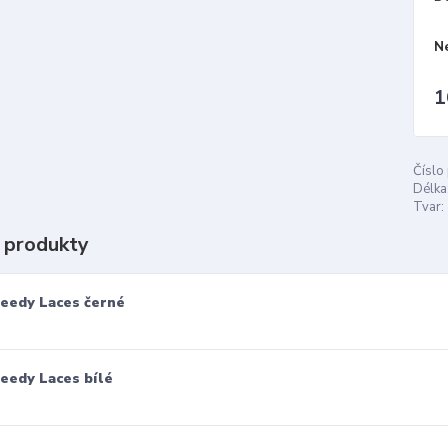
N
1
Číslo
Délka
Tvar:
 produkty
eedy Laces černé
eedy Laces bílé