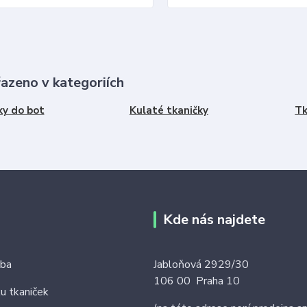
řazeno v kategoriích
ky do bot
Kulaté tkaničky
Tk
Kde nás najdete
tba
Jabloňová 2929/30
106 00 Praha 10
ku tkaniček