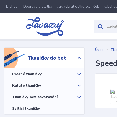
E-shop
Doprava a platba
Jak vybrat délku tkaniček
Obchod
Úvod
Tkan
Tkaničky do bot
Speed
Ploché tkaničky
Kulaté tkaničky
Tkaničky bez zavazování
Svítící tkaničky