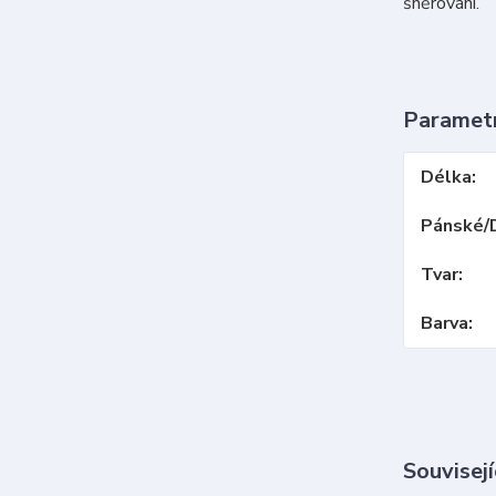
šněrování.
Paramet
Délka
Pánské/
Tvar
Barva
Souvisejí