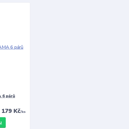
 6 párů
179 Kč
/
ks
u