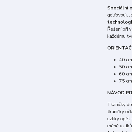
Speciální 
golfovou). J
technologi
Řešení při 
každému tva
ORIENTAČ
40 cm 
50 cm 
60 cm 
75 cm 
NÁVOD PR
Tkaničky do
tkaničky očk
uzlíky opět 
méně uzlíků 