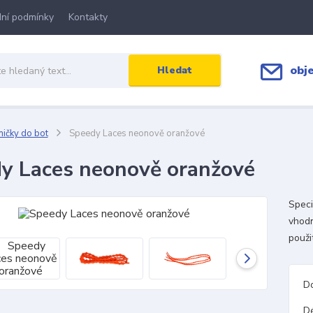
ní podmínky
Kontakty
obj
Hledat
ičky do bot
Speedy Laces neonově oranžové
y Laces neonově oranžové
Speci
vhodn
použit
D
D