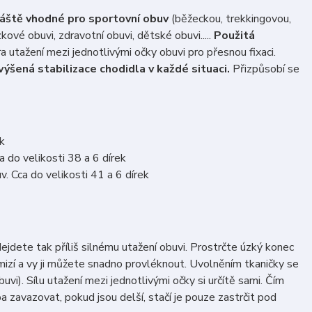
láště vhodné pro sportovní obuv
(běžeckou, trekkingovou,
zkové obuvi, zdravotní obuvi, dětské obuvi.....
Použitá
a utažení mezi jednotlivými očky obuvi pro přesnou fixaci.
výšená stabilizace chodidla v každé situaci.
Přizpůsobí se
k
 do velikosti 38 a 6 dírek
. Cca do velikosti 41 a 6 dírek
dete tak příliš silnému utažení obuvi. Prostrčte úzký konec
zmizí a vy ji můžete snadno provléknout. Uvolněním tkaničky se
uvi). Sílu utažení mezi jednotlivými očky si určítě sami. Čím
a zavazovat, pokud jsou delší, stačí je pouze zastrčit pod