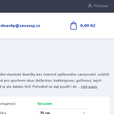
Přihlášení
0,00 Kč
ednavky@zavazuj.cz
ální elastické tkaničky bez nutnosti opětovného zavazování, zvláště
é pro sportovní obuv (běžeckou, trekkingovou, golfovou). Jejich
í je ale daleko širší. Pohodlně se dají použít i do ...
celý popis
ostupnost
Skladem
élka