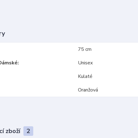
ry
75 cm
Dámské
Unisex
Kulaté
Oranžová
cí zboží
2