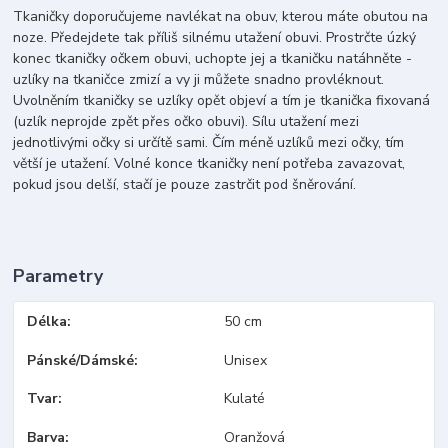
Tkaničky doporučujeme navlékat na obuv, kterou máte obutou na
noze. Předejdete tak příliš silnému utažení obuvi. Prostrčte úzký
konec tkaničky očkem obuvi, uchopte jej a tkaničku natáhněte -
uzlíky na tkaničce zmizí a vy ji můžete snadno provléknout.
Uvolněním tkaničky se uzlíky opět objeví a tím je tkanička fixovaná
(uzlík neprojde zpět přes očko obuvi). Sílu utažení mezi
jednotlivými očky si určítě sami. Čím méně uzlíků mezi očky, tím
větší je utažení. Volné konce tkaničky není potřeba zavazovat,
pokud jsou delší, stačí je pouze zastrčit pod šněrování.
Parametry
Délka
50 cm
Pánské/Dámské
Unisex
Tvar
Kulaté
Barva
Oranžová