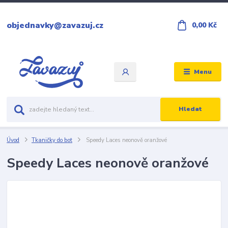
objednavky@zavazuj.cz
0,00 Kč
Menu
Hledat
Úvod
Tkaničky do bot
Speedy Laces neonově oranžové
Speedy Laces neonově oranžové