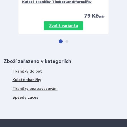
Kulaté tkaničky Timberland/farmářky
Vložky 
79 Kč
/
pár
Zvolit variantu
Zboží zařazeno v kategoriích
Tkaničky do bot
Kulaté tkaničky
Tkaničky bez zavazování
Speedy Laces