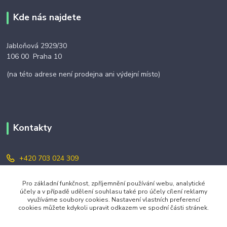
Kde nás najdete
Jabloňová 2929/30
106 00 Praha 10
(na této adrese není prodejna ani výdejní místo)
Kontakty
+420 703 024 309
objednavky@zavazuj.cz
Pro základní funkčnost, zpříjemnění používání webu, analytické
účely a v případě udělení souhlasu také pro účely cílení reklamy
využíváme soubory cookies. Nastavení vlastních preferencí
cookies můžete kdykoli upravit odkazem ve spodní části stránek.