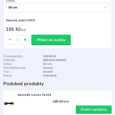
Délka
Nejsme plátci DPH
165 Kč
/
pár
Přidat do košíku
Číslo produktu:
VSL6019
EAN kód:
8594031456094
Délka:
50 cm
Pánské/Dámské:
Unisex
Tvar:
Kulaté
Barva:
Oranžová
Podobné produkty
Speedy Laces černé
165 Kč
/
pár
Zvolit variantu