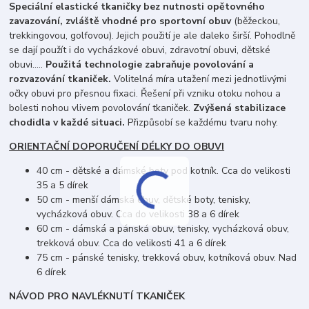
Speciální elastické tkaničky bez nutnosti opětovného
zavazování, zvláště vhodné pro sportovní obuv
(běžeckou,
trekkingovou, golfovou). Jejich použití je ale daleko širší. Pohodlně
se dají použít i do vycházkové obuvi, zdravotní obuvi, dětské
obuvi.....
Použitá technologie zabraňuje povolování a
rozvazování tkaniček.
Volitelná míra utažení mezi jednotlivými
očky obuvi pro přesnou fixaci. Řešení při vzniku otoku nohou a
bolesti nohou vlivem povolování tkaniček.
Zvýšená stabilizace
chodidla v každé situaci.
Přizpůsobí se každému tvaru nohy.
ORIENTAČNÍ DOPORUČENÍ DÉLKY DO OBUVI
40 cm - dětské a dámské boty pod kotník. Cca do velikosti
35 a 5 dírek
50 cm - menší dámská obuv, dětské boty, tenisky,
vycházková obuv. Cca do velikosti 38 a 6 dírek
60 cm - dámská a pánská obuv, tenisky, vycházková obuv,
trekková obuv. Cca do velikosti 41 a 6 dírek
75 cm - pánské tenisky, trekková obuv, kotníková obuv. Nad
6 dírek
NÁVOD PRO NAVLÉKNUTÍ TKANIČEK