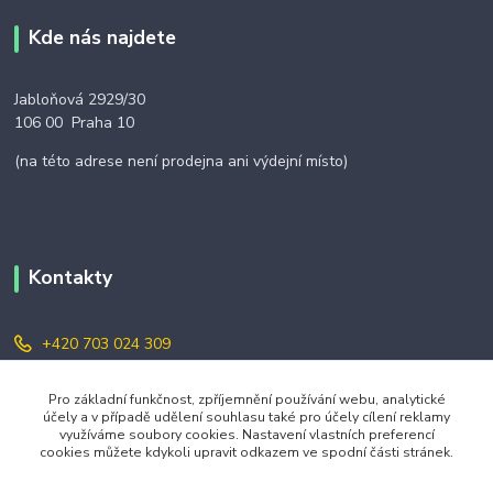
Kde nás najdete
Jabloňová 2929/30
106 00 Praha 10
(na této adrese není prodejna ani výdejní místo)
Kontakty
+420 703 024 309
objednavky@zavazuj.cz
Pro základní funkčnost, zpříjemnění používání webu, analytické
účely a v případě udělení souhlasu také pro účely cílení reklamy
využíváme soubory cookies. Nastavení vlastních preferencí
cookies můžete kdykoli upravit odkazem ve spodní části stránek.