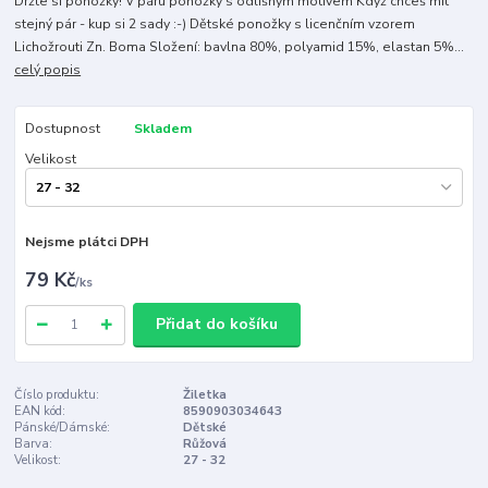
Držte si ponožky! V páru ponožky s odlišným motivem Když chceš mít
stejný pár - kup si 2 sady :-) Dětské ponožky s licenčním vzorem
Lichožrouti Zn. Boma Složení: bavlna 80%, polyamid 15%, elastan 5%...
celý popis
Dostupnost
Skladem
Velikost
Nejsme plátci DPH
79 Kč
/
ks
Přidat do košíku
Číslo produktu:
Žiletka
EAN kód:
8590903034643
Pánské/Dámské:
Dětské
Barva:
Růžová
Velikost:
27 - 32