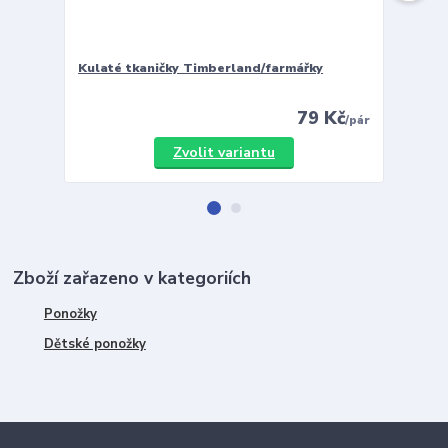
Kulaté tkaničky Timberland/farmářky
Vložky 
79 Kč
/
pár
Zvolit variantu
Zboží zařazeno v kategoriích
Ponožky
Dětské ponožky