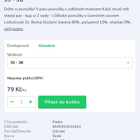
Držte si ponožky! V páru ponožky s odlišným motivem Když chceš mít
stejný pár - kup si 2 sady :-) Dětské ponožky s licenčním vzorem
Lichožrouti Zn. Boma Složení: bavlna 80%, polyamid 15%, elastan 5%...
celý popis
Dostupnost
Skladem
Velikost
Nejsme plátci DPH
79 Kč
/
ks
Přidat do košíku
Číslo produktu:
Padre
EAN kód:
8590903034452
Pánské/Dámské:
Dětské
Barva:
Šedá