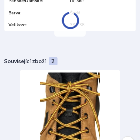
Pánské/Dámské
Dětské
Barva
Šedá
Velikost
33 - 38
Související zboží
2