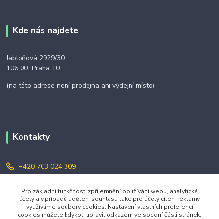
Kde nás najdete
Jabloňová 2929/30
106 00 Praha 10
(na této adrese není prodejna ani výdejní místo)
Kontakty
+420 703 024 309
objednavky@zavazuj.cz
Pro základní funkčnost, zpříjemnění používání webu, analytické
účely a v případě udělení souhlasu také pro účely cílení reklamy
využíváme soubory cookies. Nastavení vlastních preferencí
cookies můžete kdykoli upravit odkazem ve spodní části stránek.