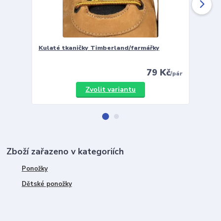
Kulaté tkaničky Timberland/farmářky
Vložky 
79 Kč
/
pár
Zvolit variantu
Zboží zařazeno v kategoriích
Ponožky
Dětské ponožky