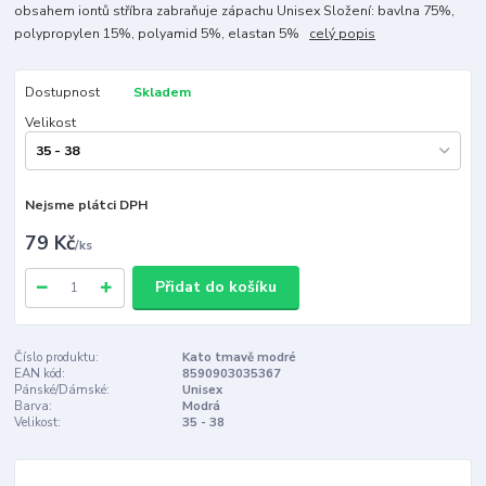
obsahem iontů stříbra zabraňuje zápachu Unisex Složení: bavlna 75%,
polypropylen 15%, polyamid 5%, elastan 5%
celý popis
Dostupnost
Skladem
Velikost
Nejsme plátci DPH
79 Kč
/
ks
Přidat do košíku
Číslo produktu:
Kato tmavě modré
EAN kód:
8590903035367
Pánské/Dámské:
Unisex
Barva:
Modrá
Velikost:
35 - 38