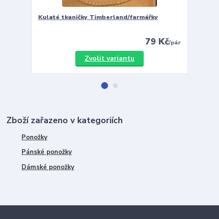
Kulaté tkaničky Timberland/farmářky
Vložky 
79 Kč
/
pár
Zvolit variantu
Zboží zařazeno v kategoriích
Ponožky
Pánské ponožky
Dámské ponožky