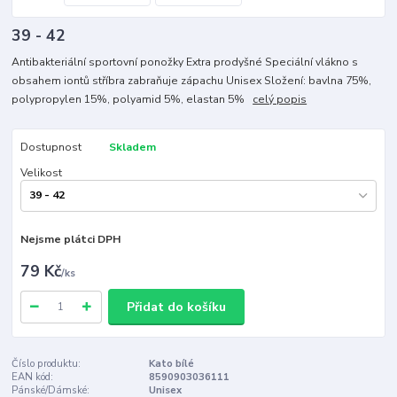
39 - 42
Antibakteriální sportovní ponožky Extra prodyšné Speciální vlákno s
obsahem iontů stříbra zabraňuje zápachu Unisex Složení: bavlna 75%,
polypropylen 15%, polyamid 5%, elastan 5%
celý popis
Dostupnost
Skladem
Velikost
Nejsme plátci DPH
79 Kč
/
ks
Přidat do košíku
Číslo produktu:
Kato bílé
EAN kód:
8590903036111
Pánské/Dámské:
Unisex