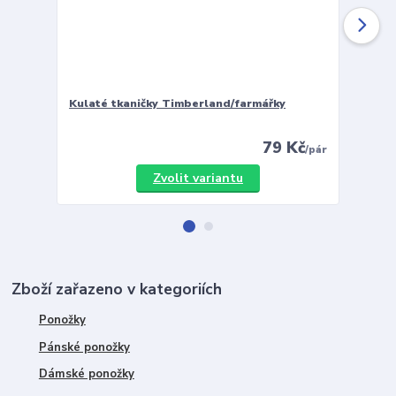
Kulaté tkaničky Timberland/farmářky
Vložky 
79 Kč
/
pár
Zvolit variantu
Zboží zařazeno v kategoriích
Ponožky
Pánské ponožky
Dámské ponožky