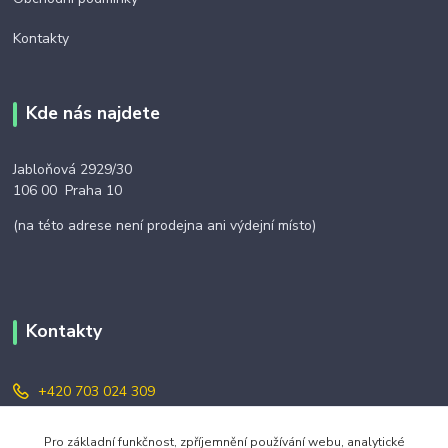
Kontakty
Kde nás najdete
Jabloňová 2929/30
106 00 Praha 10
(na této adrese není prodejna ani výdejní místo)
Kontakty
+420 703 024 309
objednavky@zavazuj.cz
Pro základní funkčnost, zpříjemnění používání webu, analytické