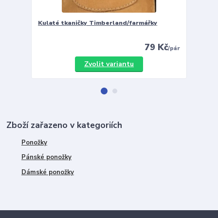
Kulaté tkaničky Timberland/farmářky
Vložky 
79 Kč
/
pár
Zvolit variantu
Zboží zařazeno v kategoriích
Ponožky
Pánské ponožky
Dámské ponožky