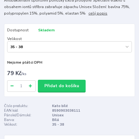
Antibakteriální sportovní ponožky Extra prodyšné Speciální vlákno s
obsahem iontů stříbra zabraňuje zápachu Unisex Složení: bavlna 75%,
polypropylen 15%, polyamid 5%, elastan 5%
celý popis
Dostupnost
Skladem
Velikost
Nejsme plátci DPH
79 Kč
/
ks
Přidat do košíku
Číslo produktu:
Kato bílé
EAN kód:
8590903036111
Pánské/Dámské:
Unisex
Barva:
Bílá
Velikost:
35 - 38