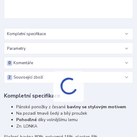
Kompletní specifikace
Parametry
0
Komentáře
2
Související zboží
Kompletní specifikace
Pánské ponožky z česané
bavlny se stylovým motivem
Na pozadí tmavě šedý a bílý proužek
Pohodlné
díky volnějšímu lemu
Zn. LONKA
Složení: bavlna 80%, polyamid 15%, elastan 5%