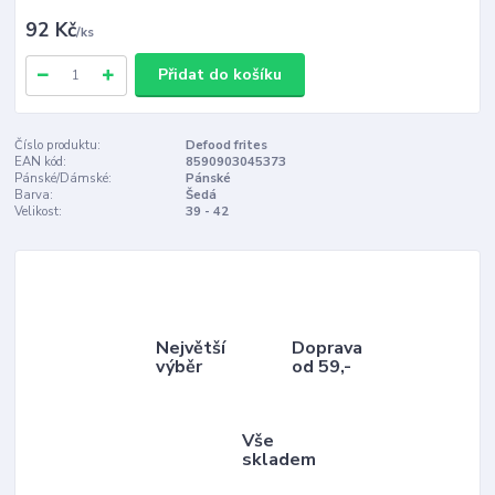
92 Kč
/
ks
Přidat do košíku
Číslo produktu:
Defood frites
EAN kód:
8590903045373
Pánské/Dámské:
Pánské
Barva:
Šedá
Velikost:
39 - 42
Největší
Doprava
výběr
od 59,-
Vše
skladem