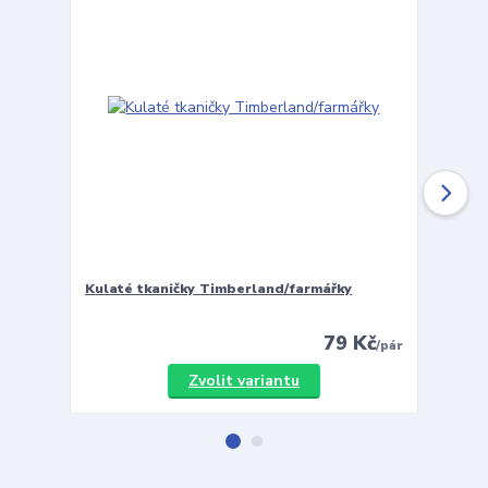
Kulaté tkaničky Timberland/farmářky
Vložky 
79 Kč
/
pár
Zvolit variantu