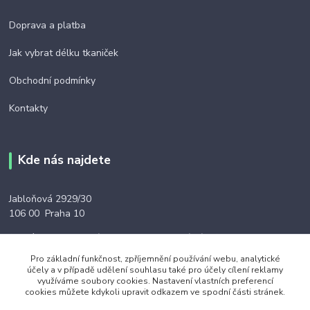
Doprava a platba
Jak vybrat délku tkaniček
Obchodní podmínky
Kontakty
Kde nás najdete
Jabloňová 2929/30
106 00 Praha 10
(na této adrese není prodejna ani výdejní místo)
Pro základní funkčnost, zpříjemnění používání webu, analytické
účely a v případě udělení souhlasu také pro účely cílení reklamy
využíváme soubory cookies. Nastavení vlastních preferencí
cookies můžete kdykoli upravit odkazem ve spodní části stránek.