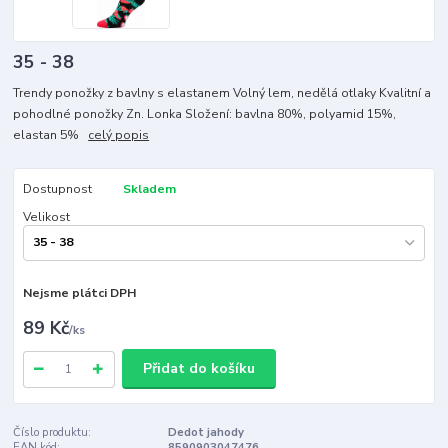
35 - 38
Trendy ponožky z bavlny s elastanem Volný lem, nedělá otlaky Kvalitní a
pohodlné ponožky Zn. Lonka Složení: bavlna 80%, polyamid 15%,
elastan 5%
celý popis
Dostupnost
Skladem
Velikost
Nejsme plátci DPH
89 Kč
/
ks
Přidat do košíku
Číslo produktu:
Dedot jahody
EAN kód:
8590903047476