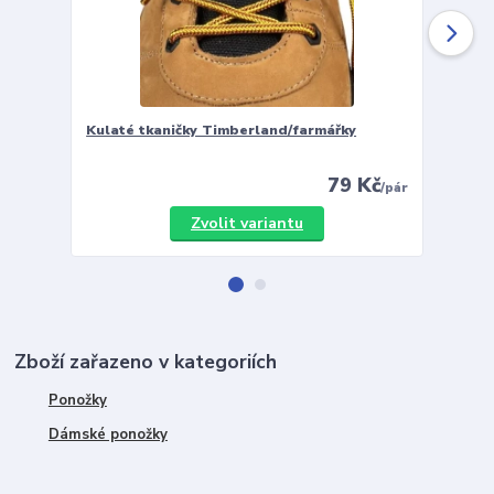
Kulaté tkaničky Timberland/farmářky
Vložky 
79 Kč
/
pár
Zvolit variantu
Zboží zařazeno v kategoriích
Ponožky
Dámské ponožky