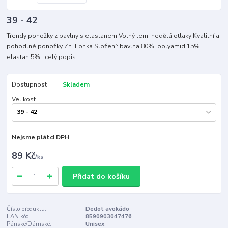
39 - 42
Trendy ponožky z bavlny s elastanem Volný lem, nedělá otlaky Kvalitní a
pohodlné ponožky Zn. Lonka Složení: bavlna 80%, polyamid 15%,
elastan 5%
celý popis
Dostupnost
Skladem
Velikost
Nejsme plátci DPH
89 Kč
/
ks
Přidat do košíku
Číslo produktu:
Dedot avokádo
EAN kód:
8590903047476
Pánské/Dámské:
Unisex