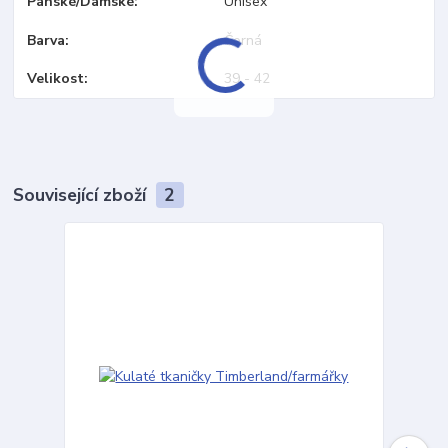
Pánské/Dámské
Unisex
Barva
Černá
Velikost
39 - 42
Související zboží
2