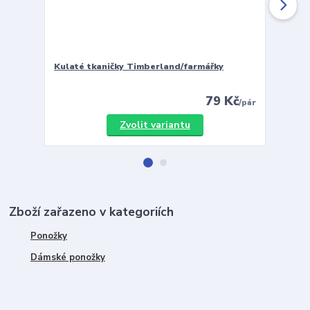
Kulaté tkaničky Timberland/farmářky
Vložky 
79 Kč
/
pár
Zvolit variantu
Zboží zařazeno v kategoriích
Ponožky
Dámské ponožky