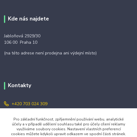
Kde nás najdete
Jabloňová 2929/30
106 00 Praha 10
(na této adrese není prodejna ani výdejní místo)
Kontakty
+420 703 024 309
objednavky@zavazuj.cz
Pro základní funkčnost, zpříjemnění používání webu, analytické
účely a v případě udělení souhlasu také pro účely cílení reklamy
využíváme soubory cookies. Nastavení vlastních preferencí
cookies můžete kdykoli upravit odkazem ve spodní části stránek.