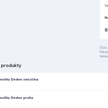
Ve
N
8
Číslo
Pánsk
Veliko
 produkty
nožky Dedon zmrzlina
nožky Dedon pruhy