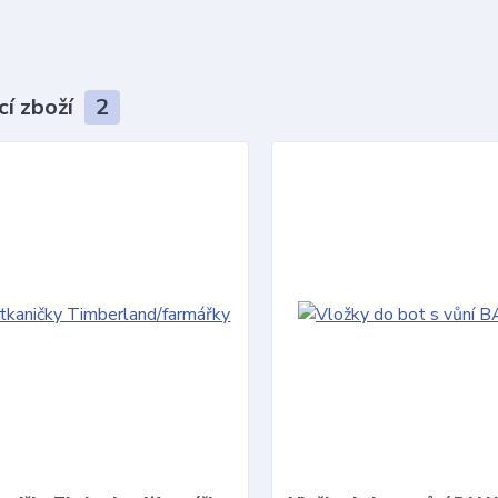
cí zboží
2