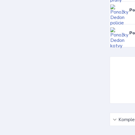
Po
Po
Komplet