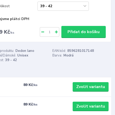
likost
ejsme plátci DPH
9 Kč
Přidat do košíku
/
ks
 produktu:
Dedon lano
EAN kód:
8596281017148
é/Dámské:
Unisex
Barva:
Modrá
st:
39 - 42
89 Kč
/
ks
Zvolit variantu
89 Kč
/
ks
Zvolit variantu