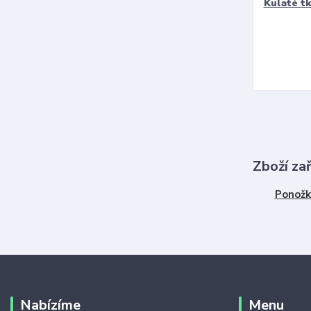
Kulaté t
Zboží za
Ponožk
Nabízíme
Menu