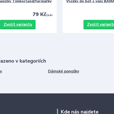
kaničky Timberland/farmářky
Vložky do bot s vůní BAMA
79 Kč
/
pár
Zvolit variantu
Zvolit variant
řazeno v kategoriích
y
Dámské ponožky
Kde nás najdete