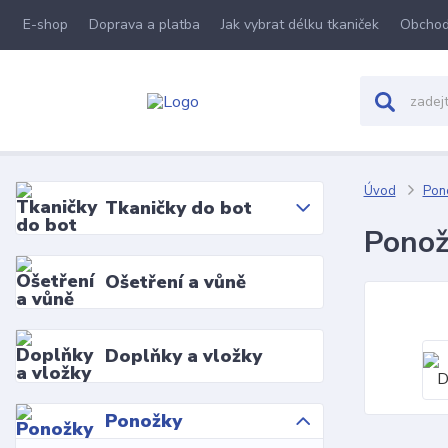
E-shop
Doprava a platba
Jak vybrat délku tkaniček
Obchod
Úvod
Pon
Tkaničky do bot
Ponož
Ošetření a vůně
Doplňky a vložky
Ponožky