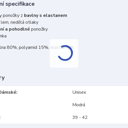
í specifikace
y ponožky z
bavlny s elastanem
ý
lem, nedělá otlaky
tní a pohodlné
ponožky
onka
vlna 80%, polyamid 15%, elastan 5%
ry
Dámské
Unisex
Modrá
39 - 42