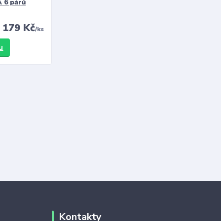
 6 párů
179 Kč
/
ks
u
Kontakty