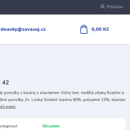
Přihlášení
0,00 Kč
ednavky@zavazuj.cz
- 42
y ponožky z bavlny s elastanem Volný lem, nedělá otlaky Kvalitní a
lné ponožky Zn. Lonka Složení: bavlna 80%, polyamid 15%, elastan
elý popis
ostupnost
Skladem