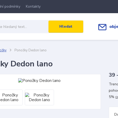
ní podmínky
Kontakty
obj
Hledat
ožky
Ponožky Dedon lano
ky Dedon lano
39 
Trend
pohod
5%
c
D