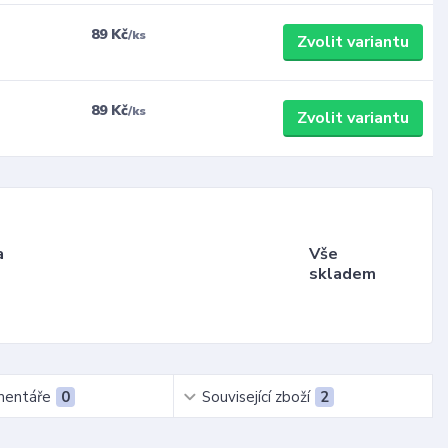
89 Kč
/
ks
Zvolit variantu
89 Kč
/
ks
Zvolit variantu
a
Vše
skladem
entáře
0
Související zboží
2