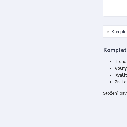
Komplet
Kompletn
Trend
Voln
Kvali
Zn. L
Složení: ba