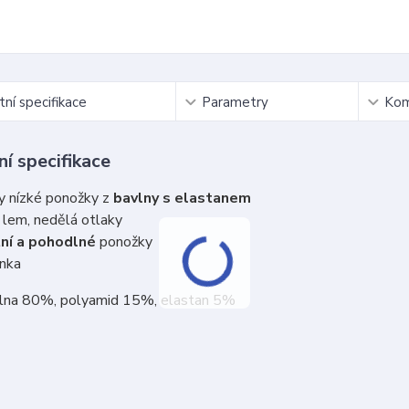
ní specifikace
Parametry
Kom
í specifikace
y nízké ponožky z
bavlny s elastanem
ý
lem, nedělá otlaky
tní a pohodlné
ponožky
onka
vlna 80%, polyamid 15%, elastan 5%