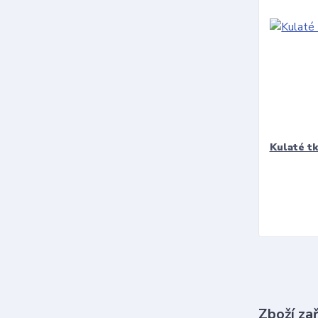
Kulaté t
Zboží za