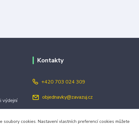
Kontakty
+420 703 024 309
objednavky@zavazuj.cz
i výdejní
áme soubory cookies. Nastavení vlastních preferencí cookies můžete