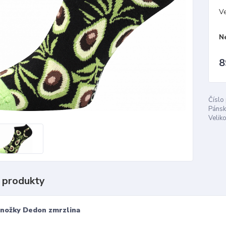
Ve
N
8
Číslo
Pánsk
Veliko
 produkty
nožky Dedon zmrzlina