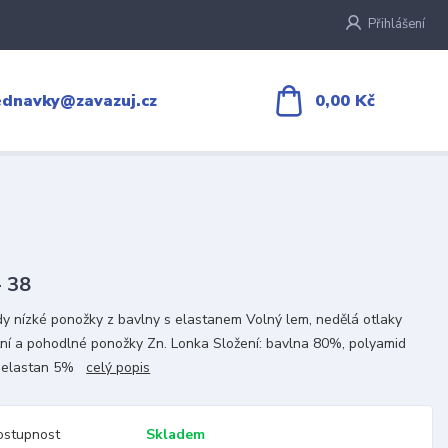
Přihlášení
0,00 Kč
ednavky@zavazuj.cz
- 38
y nízké ponožky z bavlny s elastanem Volný lem, nedělá otlaky
tní a pohodlné ponožky Zn. Lonka Složení: bavlna 80%, polyamid
 elastan 5%
celý popis
ostupnost
Skladem