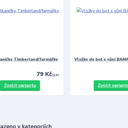
kaničky Timberland/farmářky
Vložky do bot s vůní BAMA
79 Kč
/
pár
Zvolit variantu
Zvolit variant
řazeno v kategoriích