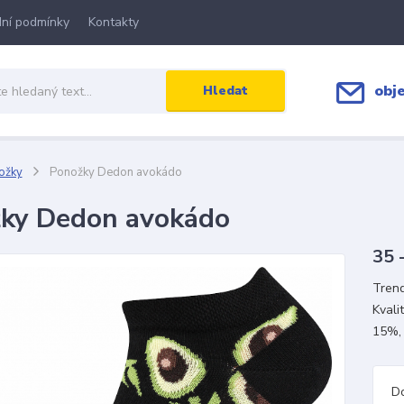
ní podmínky
Kontakty
obj
Hledat
ožky
Ponožky Dedon avokádo
ky Dedon avokádo
35 
Trend
Kvali
15%,
D