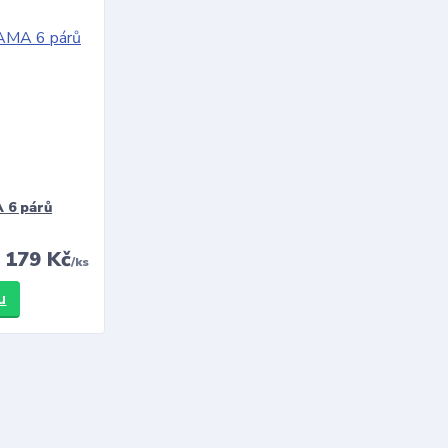
 6 párů
179 Kč
/
ks
u