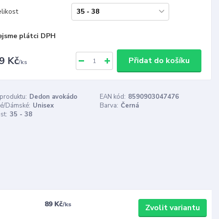
likost
ejsme plátci DPH
9 Kč
Přidat do košíku
/
ks
 produktu:
Dedon avokádo
EAN kód:
8590903047476
é/Dámské:
Unisex
Barva:
Černá
st:
35 - 38
89 Kč
/
ks
Zvolit variantu