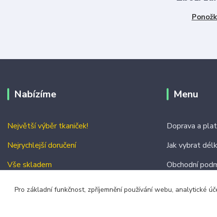
Ponožk
Nabízíme
Menu
Největší výběr tkaniček!
Doprava a pla
Nejrychlejší doručení
Jak vybrat dél
Vše skladem
Obchodní podm
Kontakty
Pro základní funkčnost, zpříjemnění používání webu, analytické úč