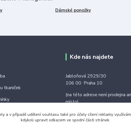
y
Dámské ponožky
Kde nás najdete
tba
Jabloňová 2929/30
106 00 Praha 10
ku tkaniček
(na této adrese není prodejna an
ínky
místo)
ely a v případě udělení souhlasu také pro účely cílení reklamy využív
kdykoli upravit odkazem ve spodní části stránek.