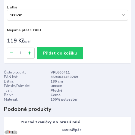
Délka
Nejsme plátci DPH
119 Kč
/
pár
Přidat do košíku
Číslo produktu:
VPL600411
EAN kód:
8594031450269
Délka:
180 cm
Pánské/Dámské:
Unisex
Tvar:
Ploché
Barva:
Černá
Materiál:
100% polyester
Podobné produkty
Ploché tkaničky do bruslí bílé
119 Kč
/
pár