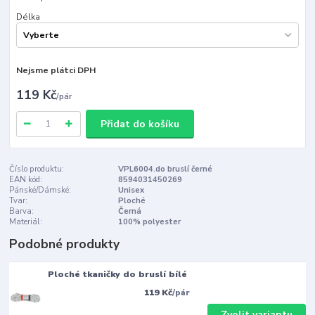
Délka
Nejsme plátci DPH
119 Kč
/
pár
Přidat do košíku
Číslo produktu:
VPL6004.do bruslí černé
EAN kód:
8594031450269
Pánské/Dámské:
Unisex
Tvar:
Ploché
Barva:
Černá
Materiál:
100% polyester
Podobné produkty
Ploché tkaničky do bruslí bílé
119 Kč
/
pár
Zvolit variantu