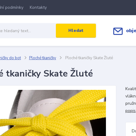
ní podmínky
Kontakty
obj
Hledat
ičky do bot
Ploché tkaničky
Ploché tkaničky Skate Žluté
é tkaničky Skate Žluté
Kvali
vlákn
pružn
popis
D