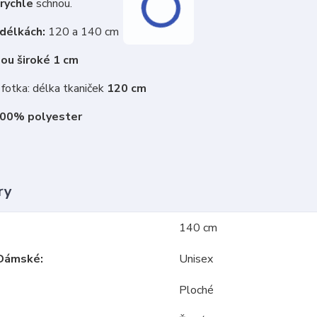
rychle
schnou.
 délkách:
120 a 140 cm
sou široké 1 cm
fotka: délka tkaniček
120 cm
100% polyester
ry
140 cm
Dámské
Unisex
Ploché