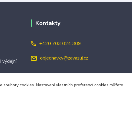
Kontakty
+420 703 024 309
objednavky@zavazuj.cz
i výdejní
áme soubory cookies. Nastavení vlastních preferencí cookies můžete