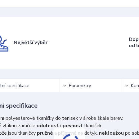
Dop
Největší výběr
od 5
ní specifikace
Parametry
Kom
í specifikace
ní
polyesterové tkaničky do tenisek v široké škále barev.
 vlákno zaručuje
odolnost i pevnost
tkaniček.
že jsou tkaničky
pružné
a příjemné na dotyk,
nekloužou
po so