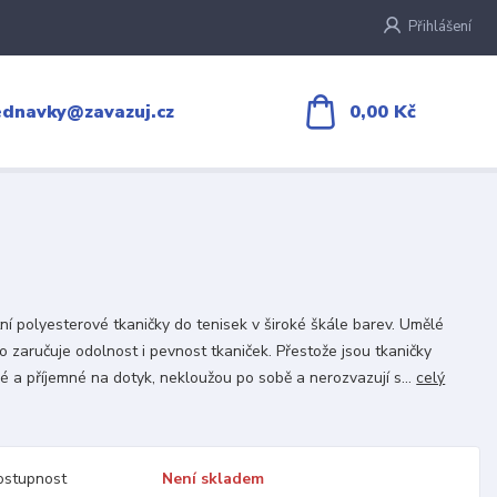
Přihlášení
0,00 Kč
ednavky@zavazuj.cz
tní polyesterové tkaničky do tenisek v široké škále barev. Umělé
o zaručuje odolnost i pevnost tkaniček. Přestože jsou tkaničky
é a příjemné na dotyk, nekloužou po sobě a nerozvazují s...
celý
ostupnost
Není skladem