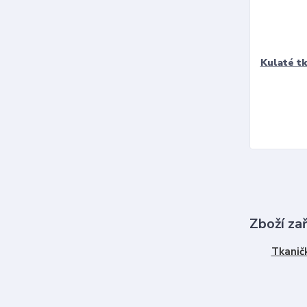
Kulaté t
Zboží za
Tkanič