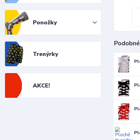
Ponožky
Podobné
Trenýrky
Pl
AKCE!
Pl
Pl
Pl