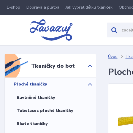
E-shop
Doprava a platba
Jak vybrat délku tkaniček
Obchod
Úvod
Tkan
Tkaničky do bot
Ploch
Ploché tkaničky
Bavlněné tkaničky
Tubelaces ploché tkaničky
Skate tkaničky