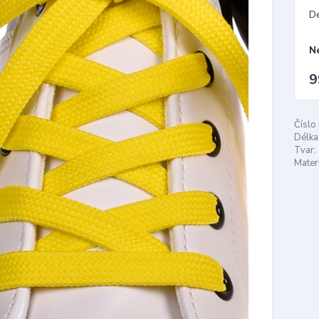
D
N
9
Číslo
Délka
Tvar:
Materi