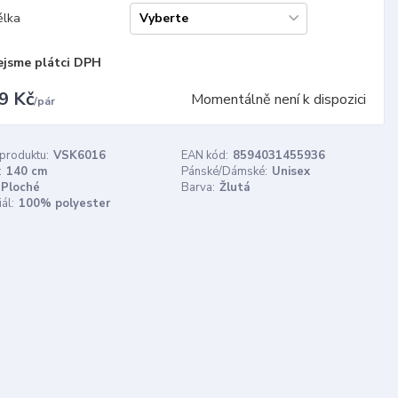
élka
ejsme plátci DPH
9 Kč
Momentálně není k dispozici
/
pár
 produktu:
VSK6016
EAN kód:
8594031455936
:
140 cm
Pánské/Dámské:
Unisex
Ploché
Barva:
Žlutá
ál:
100% polyester