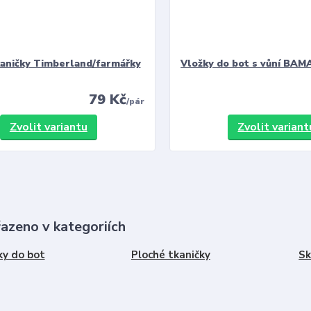
kaničky Timberland/farmářky
Vložky do bot s vůní BAMA
79 Kč
/
pár
Zvolit variantu
Zvolit variant
řazeno v kategoriích
ky do bot
Ploché tkaničky
Sk