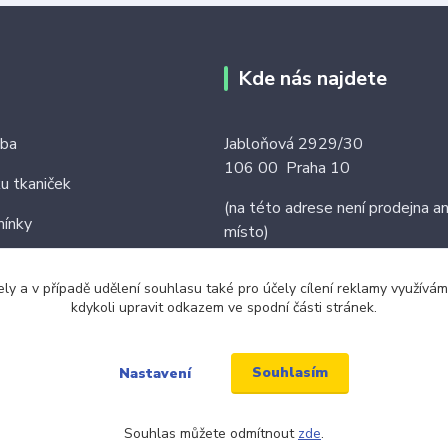
Kde nás najdete
tba
Jabloňová 2929/30
106 00 Praha 10
ku tkaniček
(na této adrese není prodejna an
ínky
místo)
ely a v případě udělení souhlasu také pro účely cílení reklamy využív
kdykoli upravit odkazem ve spodní části stránek.
Souhlasím
Nastavení
Souhlas můžete odmítnout
zde
.