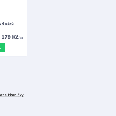
 6 párů
179 Kč
/
ks
u
ate tkaničky