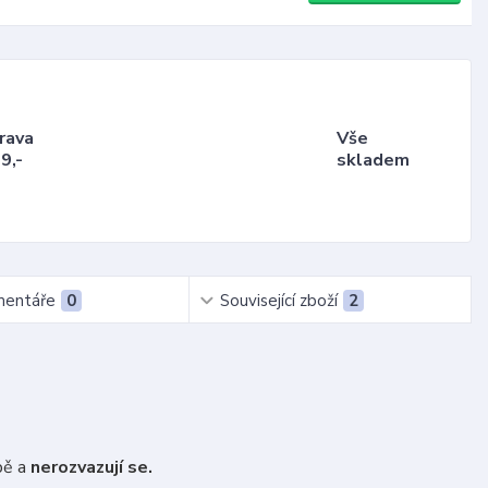
rava
Vše
9,-
skladem
entáře
0
Související zboží
2
bě a
nerozvazují se.