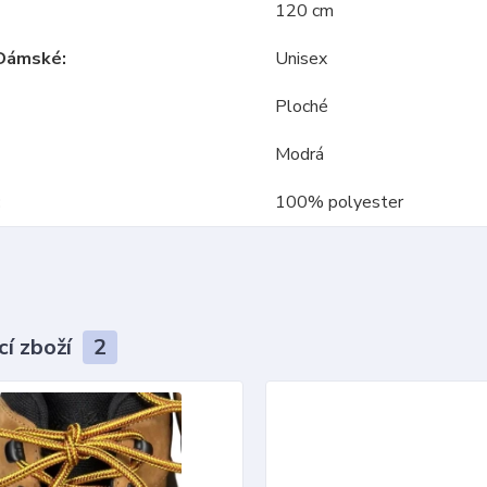
120 cm
Dámské
Unisex
Ploché
Modrá
100% polyester
cí zboží
2