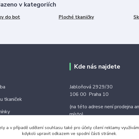
řazeno v kategoriích
ky do bot
Ploché tkaničky
Sk
Kde nás najdete
tba
Jabloňová 2929/30
106 00 Praha 10
ku tkaniček
(na této adrese není prodejna an
ínky
místo)
ely a v případě udělení souhlasu také pro účely cílení reklamy využív
kdykoli upravit odkazem ve spodní části stránek.