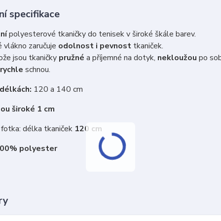
í specifikace
ní
polyesterové tkaničky do tenisek v široké škále barev.
 vlákno zaručuje
odolnost i pevnost
tkaniček.
že jsou tkaničky
pružné
a příjemné na dotyk,
nekloužou
po so
rychle
schnou.
 délkách:
120 a 140 cm
sou široké 1 cm
fotka: délka tkaniček
120 cm
100% polyester
ry