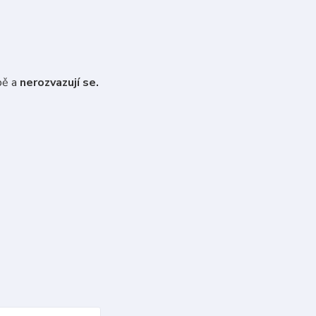
bě a
nerozvazují se.