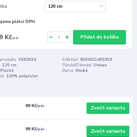
élka
ejsme plátci DPH
9 Kč
Přidat do košíku
/
pár
 produktu:
VSK6016
EAN kód:
8594031455929
:
120 cm
Pánské/Dámské:
Unisex
Ploché
Barva:
Modrá
ál:
100% polyester
99 Kč
/
pár
Zvolit variantu
99 Kč
/
pár
Zvolit variantu