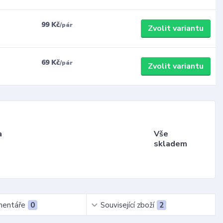
99 Kč
/
pár
Zvolit variantu
69 Kč
/
pár
Zvolit variantu
a
Vše
skladem
entáře
0
Související zboží
2