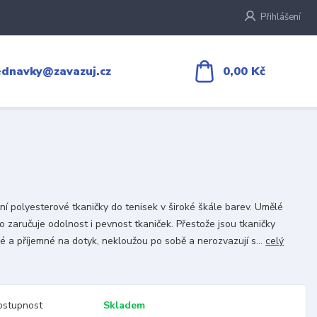
Přihlášení
0,00 Kč
ednavky@zavazuj.cz
tní polyesterové tkaničky do tenisek v široké škále barev. Umělé
o zaručuje odolnost i pevnost tkaniček. Přestože jsou tkaničky
é a příjemné na dotyk, nekloužou po sobě a nerozvazují s...
celý
ostupnost
Skladem