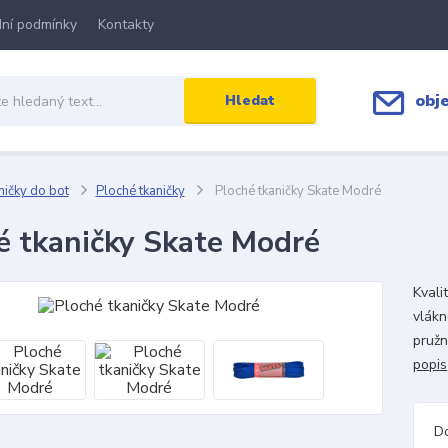
ní podmínky
Kontakty
obj
Hledat
ičky do bot
Ploché tkaničky
Ploché tkaničky Skate Modré
é tkaničky Skate Modré
Kvali
vlákn
pružn
popis
D