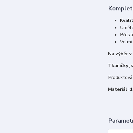
Kompletn
Kvalit
Umělé
Přesto
Velmi
Na výběr v
Tkaničky j
Produktová 
Materiál: 
Paramet