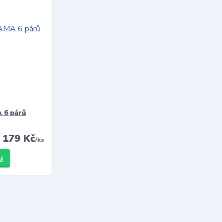
 6 párů
179 Kč
/
ks
u