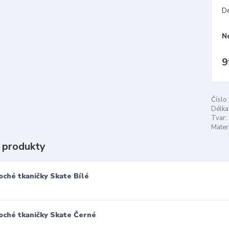
D
N
9
Číslo
Délka
Tvar:
Materi
 produkty
oché tkaničky Skate Bílé
oché tkaničky Skate Černé