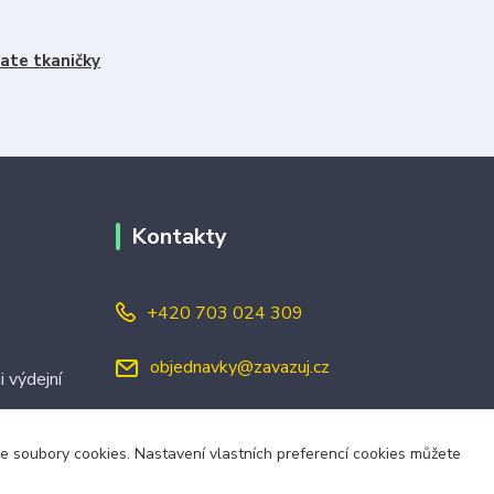
ate tkaničky
Kontakty
+420 703 024 309
objednavky@zavazuj.cz
i výdejní
áme soubory cookies. Nastavení vlastních preferencí cookies můžete