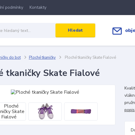
ní podmínky
Kontakty
obj
Hledat
ičky do bot
Ploché tkaničky
Ploché tkaničky Skate Fialové
é tkaničky Skate Fialové
Kvali
vlákn
pružn
popis
D