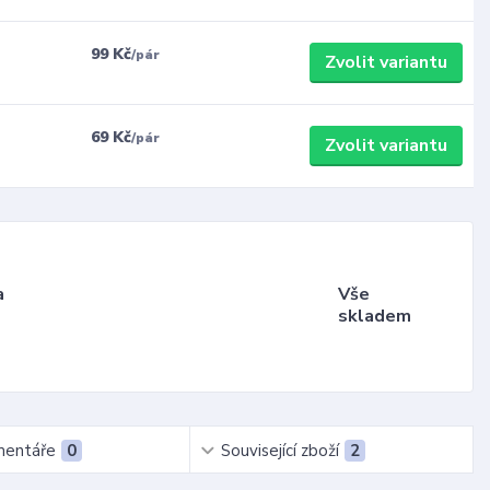
99 Kč
/
pár
Zvolit variantu
69 Kč
/
pár
Zvolit variantu
a
Vše
skladem
entáře
0
Související zboží
2