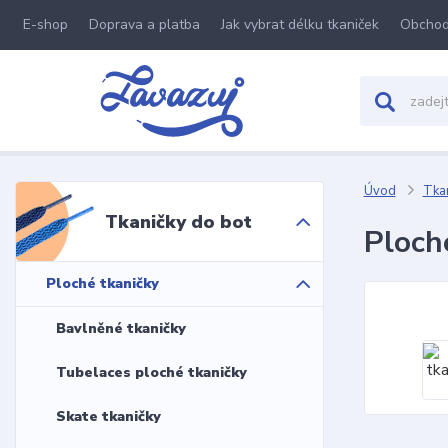
E-shop
Doprava a platba
Jak vybrat délku tkaniček
Obchod
Úvod
Tkan
Tkaničky do bot
Ploch
Ploché tkaničky
Bavlněné tkaničky
Tubelaces ploché tkaničky
Skate tkaničky