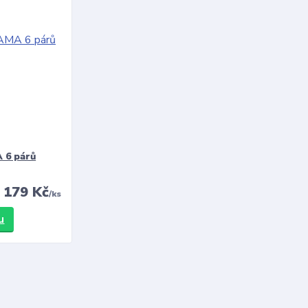
 6 párů
179 Kč
/
ks
u