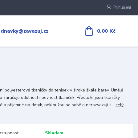
Přihlášení
0,00 Kč
ednavky@zavazuj.cz
tní polyesterové tkaničky do tenisek v široké škále barev. Umělé
o zaručuje odolnost i pevnost tkaniček. Přestože jsou tkaničky
é a příjemné na dotyk, nekloužou po sobě a nerozvazují s...
celý
ostupnost
Skladem