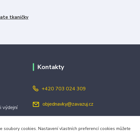
ate tkaničky
Kontakty
+420 703 024 309
objednavky@zavazuj.cz
i výdejní
áme soubory cookies. Nastavení vlastních preferencí cookies můžete