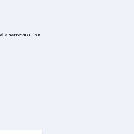
bě a
nerozvazují se.