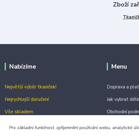
Zboží za
Tkanič
Nabízíme
Menu
Největší výběr tkaniček!
Doprava a pla
Nejrychlejší doručení
Jak vybrat dél
Vše skladem
Obchodní podm
Kontakty
Pro základní funkčnost, zpříjemnění používání webu, analytické úč