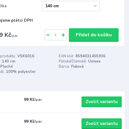
élka
ejsme plátci DPH
9 Kč
Přidat do košíku
/
pár
 produktu:
VSK6016
EAN kód:
8594031455936
:
140 cm
Pánské/Dámské:
Unisex
Ploché
Barva:
Fialová
ál:
100% polyester
99 Kč
/
pár
Zvolit variantu
99 Kč
/
pár
Zvolit variantu