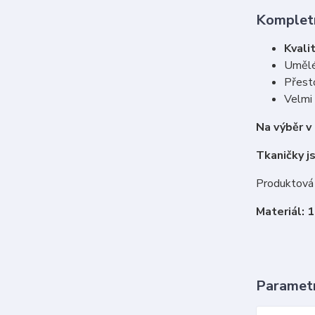
Kompletn
Kvalit
Umělé
Přesto
Velmi
Na výběr v
Tkaničky j
Produktová 
Materiál: 
Paramet