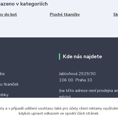
řazeno v kategoriích
ky do bot
Ploché tkaničky
Sk
Kde nás najdete
tba
Jabloňová 2929/30
106 00 Praha 10
ku tkaniček
(na této adrese není prodejna an
ínky
místo)
ely a v případě udělení souhlasu také pro účely cílení reklamy využív
kdykoli upravit odkazem ve spodní části stránek.