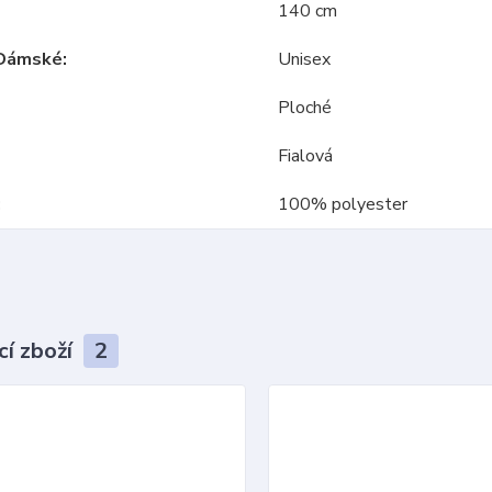
140 cm
Dámské
Unisex
Ploché
Fialová
100% polyester
cí zboží
2