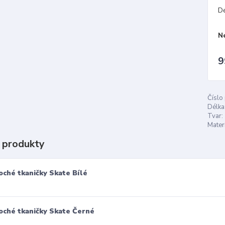
D
N
9
Číslo
Délka
Tvar:
Materi
 produkty
oché tkaničky Skate Bílé
oché tkaničky Skate Černé