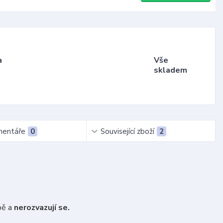
a
Vše
skladem
entáře
0
Související zboží
2
bě a
nerozvazují se.