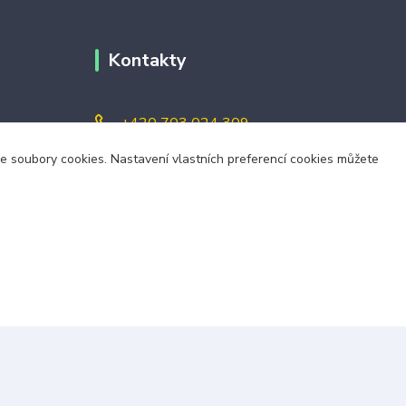
Kontakty
+420 703 024 309
áme soubory cookies. Nastavení vlastních preferencí cookies můžete
objednavky@zavazuj.cz
i výdejní