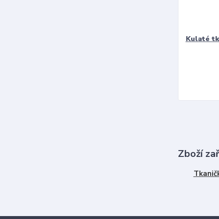
Kulaté t
Zboží za
Tkanič