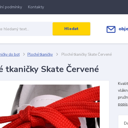
ní podmínky
Kontakty
obj
Hledat
ičky do bot
Ploché tkaničky
Ploché tkaničky Skate Červené
é tkaničky Skate Červené
Kvali
vlákn
pružn
popis
D