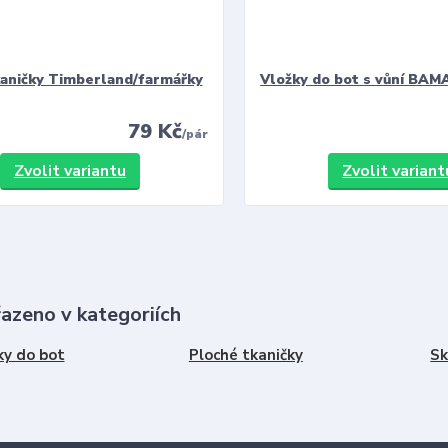
kaničky Timberland/farmářky
Vložky do bot s vůní BAMA
79 Kč
/
pár
Zvolit variantu
Zvolit variant
řazeno v kategoriích
ky do bot
Ploché tkaničky
Sk