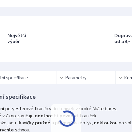
Největší
Doprav
výběr
od 59,-
ní specifikace
Parametry
Kom
í specifikace
ní
polyesterové tkaničky do tenisek v široké škále barev.
 vlákno zaručuje
odolnost i pevnost
tkaniček.
že jsou tkaničky
pružné
a příjemné na dotyk,
nekloužou
po so
rychle
schnou.