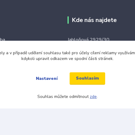
Kde nás najdete
tba
Jabloňová 2929/30
106 00 Praha 10
ku tkaniček
ely a v případě udělení souhlasu také pro účely cílení reklamy využív
kdykoli upravit odkazem ve spodní části stránek.
(na této adrese není prodejna an
ínky
místo)
Souhlasím
Nastavení
Souhlas můžete odmítnout
zde
.