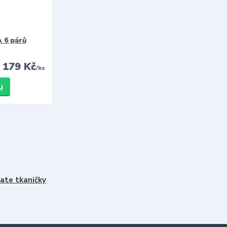
 6 párů
179 Kč
/
ks
u
ate tkaničky