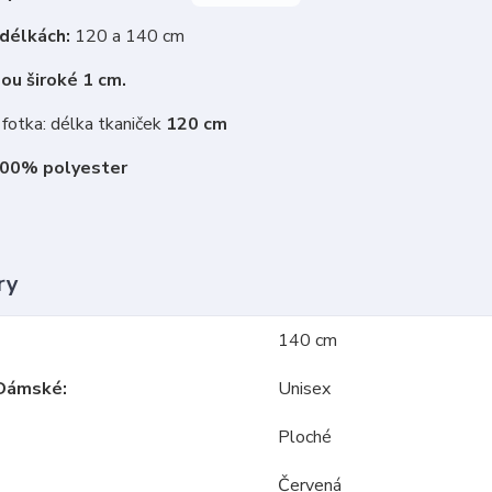
 délkách:
120 a 140 cm
ou široké 1 cm.
fotka: délka tkaniček
120 cm
100% polyester
ry
140 cm
Dámské
Unisex
Ploché
Červená