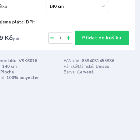
élka
ejsme plátci DPH
9 Kč
Přidat do košíku
/
pár
 produktu:
VSK6016
EAN kód:
8594031455936
:
140 cm
Pánské/Dámské:
Unisex
Ploché
Barva:
Červená
ál:
100% polyester