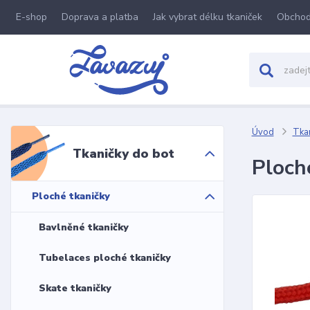
E-shop
Doprava a platba
Jak vybrat délku tkaniček
Obchod
Úvod
Tkan
Tkaničky do bot
Ploch
Ploché tkaničky
Bavlněné tkaničky
Tubelaces ploché tkaničky
Skate tkaničky