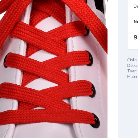
D
N
9
Číslo
Délka
Tvar:
Materi