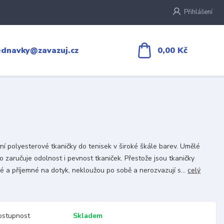
Přihlášení
0,00 Kč
ednavky@zavazuj.cz
tní polyesterové tkaničky do tenisek v široké škále barev. Umělé
o zaručuje odolnost i pevnost tkaniček. Přestože jsou tkaničky
é a příjemné na dotyk, nekloužou po sobě a nerozvazují s...
celý
ostupnost
Skladem