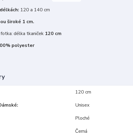
 délkách:
120 a 140 cm
ou široké 1 cm.
fotka: délka tkaniček
120 cm
100% polyester
ry
120 cm
Dámské
Unisex
Ploché
Černá