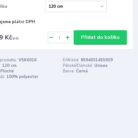
élka
ejsme plátci DPH
9 Kč
Přidat do košíku
/
pár
 produktu:
VSK6016
EAN kód:
8594031455929
:
120 cm
Pánské/Dámské:
Unisex
Ploché
Barva:
Černá
ál:
100% polyester