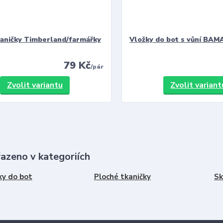
kaničky Timberland/farmářky
Vložky do bot s vůní BAMA
79 Kč
/
pár
Zvolit variantu
Zvolit variant
řazeno v kategoriích
ky do bot
Ploché tkaničky
Sk