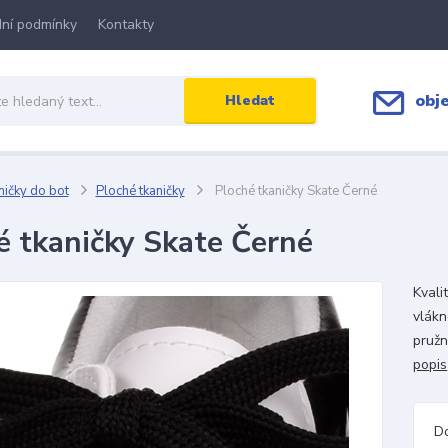
ní podmínky
Kontakty
obj
Hledat
ičky do bot
Ploché tkaničky
Ploché tkaničky Skate Černé
é tkaničky Skate Černé
Kvali
vlákn
pružn
popis
D