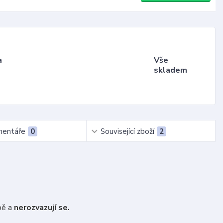
a
Vše
skladem
entáře
0
Související zboží
2
bě a
nerozvazují se.