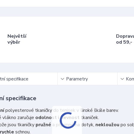
Největší
Doprav
výběr
od 59,-
ní specifikace
Parametry
Kom
í specifikace
ní
polyesterové tkaničky do tenisek v široké škále barev.
 vlákno zaručuje
odolnost i pevnost
tkaniček.
že jsou tkaničky
pružné
a příjemné na dotyk,
nekloužou
po so
rychle
schnou.