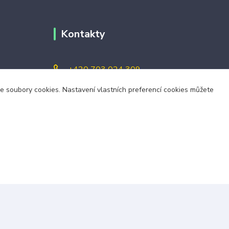
Kontakty
+420 703 024 309
áme soubory cookies. Nastavení vlastních preferencí cookies můžete
objednavky@zavazuj.cz
i výdejní