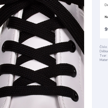
D
N
9
Číslo
Délka
Tvar:
Materi