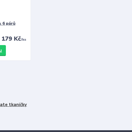
 6 párů
179 Kč
/
ks
u
ate tkaničky