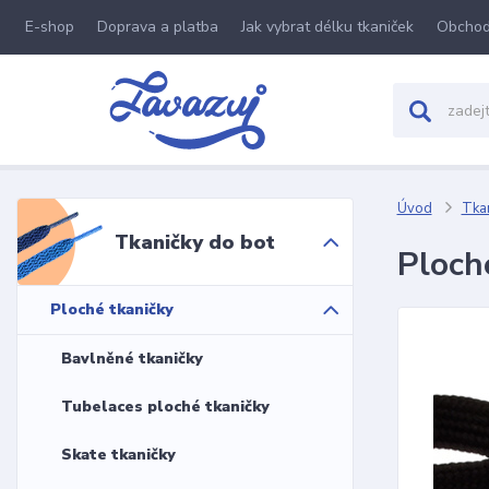
E-shop
Doprava a platba
Jak vybrat délku tkaniček
Obchod
Úvod
Tkan
Tkaničky do bot
Ploch
Ploché tkaničky
Bavlněné tkaničky
Tubelaces ploché tkaničky
Skate tkaničky