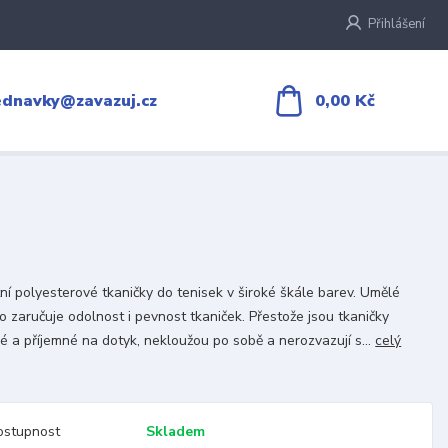
Přihlášení
0,00 Kč
ednavky@zavazuj.cz
tní polyesterové tkaničky do tenisek v široké škále barev. Umělé
o zaručuje odolnost i pevnost tkaniček. Přestože jsou tkaničky
é a příjemné na dotyk, nekloužou po sobě a nerozvazují s...
celý
ostupnost
Skladem