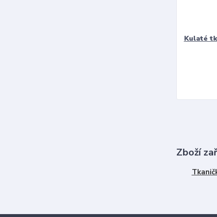
Kulaté t
Zboží za
Tkanič