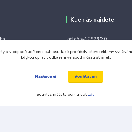
Kde nás najdete
tba
Jabloňová 2929/30
106 00 Praha 10
ku tkaniček
ely a v případě udělení souhlasu také pro účely cílení reklamy využív
kdykoli upravit odkazem ve spodní části stránek.
(na této adrese není prodejna an
ínky
místo)
Souhlasím
Nastavení
Souhlas můžete odmítnout
zde
.