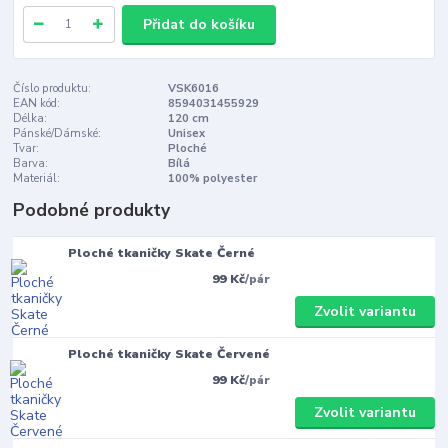
Přidat do košíku
Číslo produktu:
VSK6016
EAN kód:
8594031455929
Délka:
120 cm
Pánské/Dámské:
Unisex
Tvar:
Ploché
Barva:
Bílá
Materiál:
100% polyester
Podobné produkty
Ploché tkaničky Skate Černé
99 Kč
/
pár
Zvolit variantu
Ploché tkaničky Skate Červené
99 Kč
/
pár
Zvolit variantu