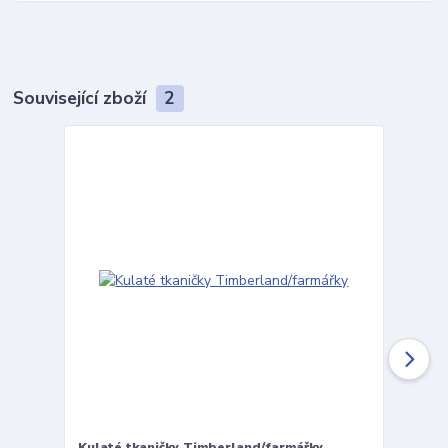
Související zboží
2
Kulaté tkaničky Timberland/farmářky
Vložky 