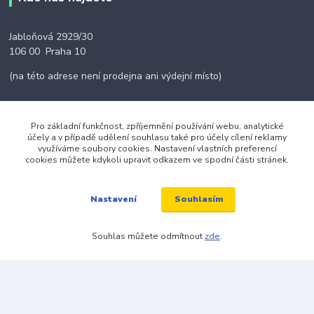
Jabloňová 2929/30
106 00 Praha 10
(na této adrese není prodejna ani výdejní místo)
Pro základní funkčnost, zpříjemnění používání webu, analytické
účely a v případě udělení souhlasu také pro účely cílení reklamy
Kontakty
využíváme soubory cookies. Nastavení vlastních preferencí
cookies můžete kdykoli upravit odkazem ve spodní části stránek.
+420 703 024 309
Souhlasím
Nastavení
objednavky@zavazuj.cz
Souhlas můžete odmítnout
zde
.