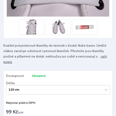
Kvalitní polyesterové tkaničky do tenisek v široké škále barev. Umělé
vlákno zaručuje odolnost i pevnost tkaniček. Přestože jsou tkaničky
pružné a příjemné na dotyk, nekloužou po sobě a nerozvazují s...
celý
popis
Dostupnost
Skladem
Délka
Nejsme plátci DPH
99 Kč
/
pár