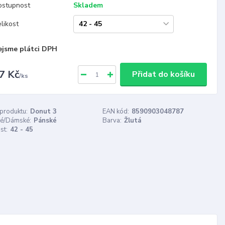
ostupnost
Skladem
likost
ejsme plátci DPH
7 Kč
Přidat do košíku
/
ks
 produktu:
Donut 3
EAN kód:
8590903048787
é/Dámské:
Pánské
Barva:
Žlutá
st:
42 - 45