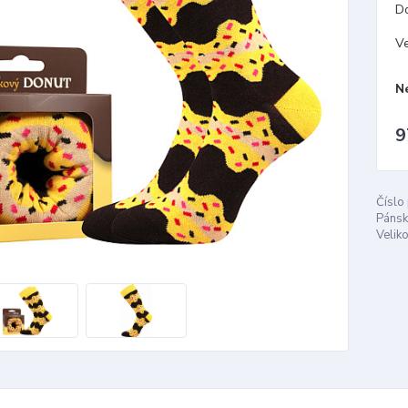
D
Ve
N
9
Číslo
Pánsk
Veliko