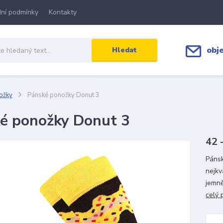
ní podmínky
Kontakty
obj
Hledat
ožky
Pánské ponožky Donut 3
é ponožky Donut 3
42 
Pánsk
nejkv
jemně
celý 