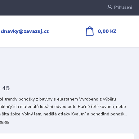
Přihlášení
0,00 Kč
ednavky@zavazuj.cz
- 45
é trendy ponožky z bavlny s elastanem Vyrobeno z výběru
alitnějších materiálů Ideální odvod potu Ručně řetízkovaná, nebo
 šitá špice Volný lem, nedělá otlaky Kvalitní a pohodlné ponožk...
popis