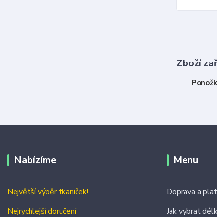
Zboží za
Ponožk
Nabízíme
Menu
Největší výběr tkaniček!
Doprava a pla
Nejrychlejší doručení
Jak vybrat dél