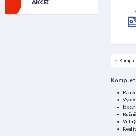
AKCE!
Komplet
Kompletn
Pánsk
Vyrob
Ideáln
Ručně
Voln
Kvali