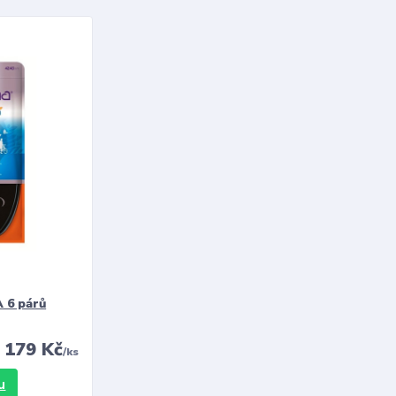
 6 párů
179 Kč
/
ks
u