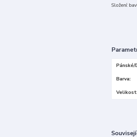
Složení: ba
Paramet
Pánské/
Barva
Velikost
Souvisejí