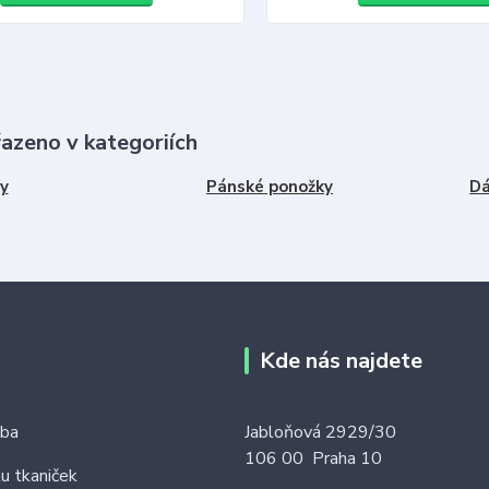
řazeno v kategoriích
y
Pánské ponožky
Dá
Kde nás najdete
tba
Jabloňová 2929/30
106 00 Praha 10
ku tkaniček