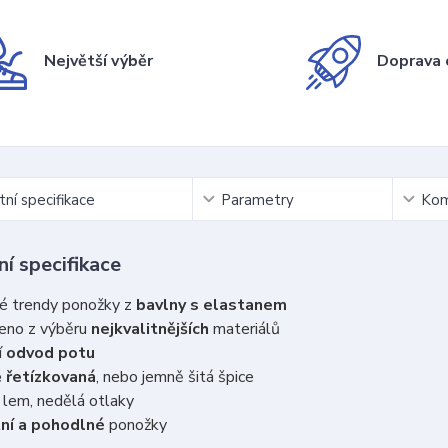
Největší výběr
Doprava 
ní specifikace
Parametry
Kom
í specifikace
é trendy ponožky z
bavlny s elastanem
eno z výběru
nejkvalitnějších
materiálů
í
odvod potu
 řetízkovaná
, nebo jemně šitá špice
ý
lem, nedělá otlaky
tní a pohodlné
ponožky