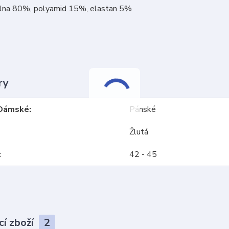
vlna 80%, polyamid 15%, elastan 5%
ry
Dámské
Pánské
Žlutá
42 - 45
cí zboží
2