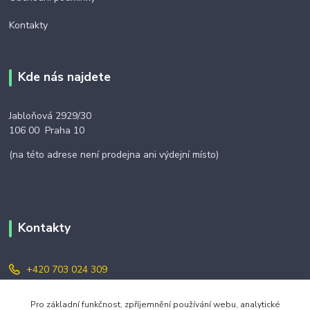
Kontakty
Kde nás najdete
Jabloňová 2929/30
106 00 Praha 10
(na této adrese není prodejna ani výdejní místo)
Kontakty
+420 703 024 309
objednavky@zavazuj.cz
Pro základní funkčnost, zpříjemnění používání webu, analytické