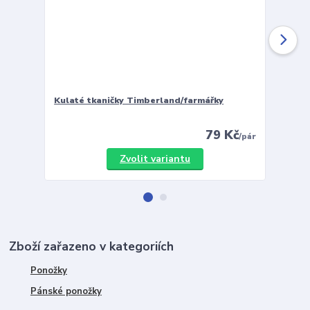
Kulaté tkaničky Timberland/farmářky
Vložky 
79 Kč
/
pár
Zvolit variantu
Zboží zařazeno v kategoriích
Ponožky
Pánské ponožky