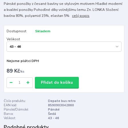
Pánské ponožky z česané bavlny se stylovým motivem Hladké moderní
a kvalitní ponožky Pohodlné díky volnějšímu lemu Zn. LONKA Složení:
bavlna 80%, polyamid 15%, elastan 5%
celý popis
Dostupnost
Skladem
Velikost
Nejsme plátci DPH
89 Kč
/
ks
Přidat do košíku
Číslo produktu:
Depate bus retro
EAN kód:
8590903042860
Pánské/Dámské:
Pánské
Barva:
Šedá
Velikost:
43 - 46
Podobné produkty