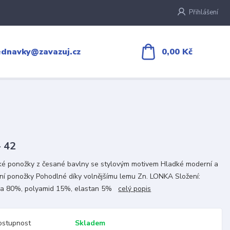
Přihlášení
0,00 Kč
ednavky@zavazuj.cz
- 42
é ponožky z česané bavlny se stylovým motivem Hladké moderní a
tní ponožky Pohodlné díky volnějšímu lemu Zn. LONKA Složení:
na 80%, polyamid 15%, elastan 5%
celý popis
ostupnost
Skladem