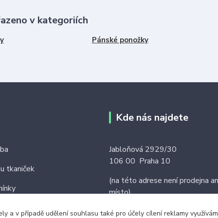
řazeno v kategoriích
y
Pánské ponožky
Kde nás najdete
tba
Jabloňová 2929/30
106 00 Praha 10
ku tkaniček
(na této adrese není prodejna an
ínky
místo)
ely a v případě udělení souhlasu také pro účely cílení reklamy využív