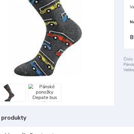
Ve
N
8
Číslo
Pánsk
Veliko
 produkty