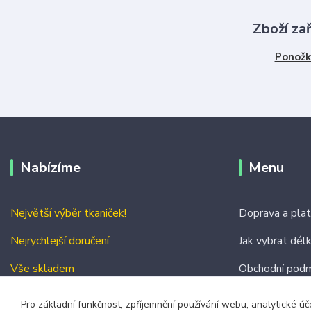
Zboží za
Ponožk
Nabízíme
Menu
Největší výběr tkaniček!
Doprava a pla
Nejrychlejší doručení
Jak vybrat dél
Vše skladem
Obchodní podm
Kontakty
Pro základní funkčnost, zpříjemnění používání webu, analytické úč