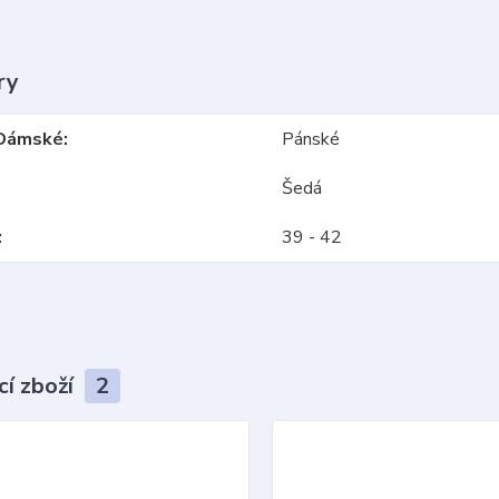
ry
Dámské
Pánské
Šedá
39 - 42
cí zboží
2