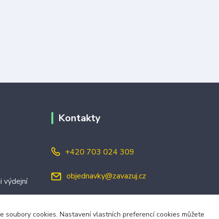
Kontakty
+420 703 024 309
objednavky@zavazuj.cz
i výdejní
áme soubory cookies. Nastavení vlastních preferencí cookies můžete