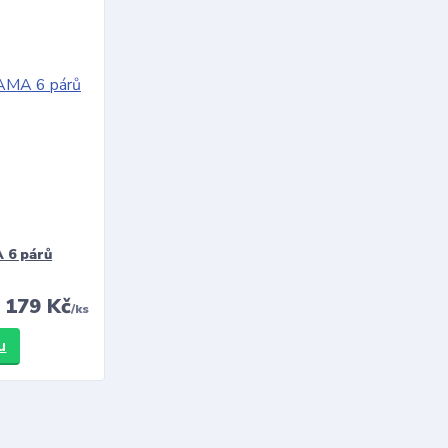
 6 párů
179 Kč
/
ks
u