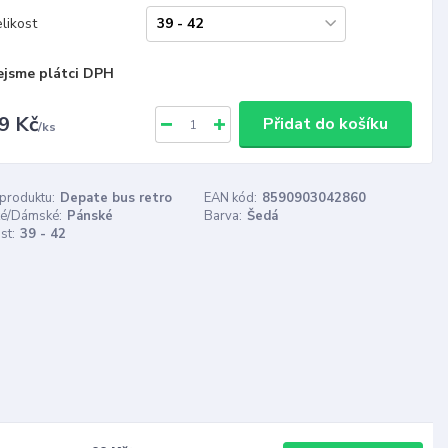
likost
ejsme plátci DPH
9 Kč
Přidat do košíku
/
ks
 produktu:
Depate bus retro
EAN kód:
8590903042860
é/Dámské:
Pánské
Barva:
Šedá
st:
39 - 42