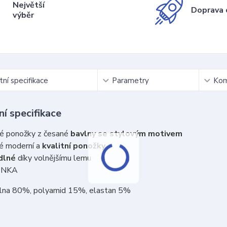
Největší
Doprava 
výběr
ní specifikace
Parametry
Kom
í specifikace
é ponožky z česané
bavlny se stylovým motivem
é moderní a
kvalitní ponožky
dlné
díky volnějšímu lemu
ONKA
vlna 80%, polyamid 15%, elastan 5%