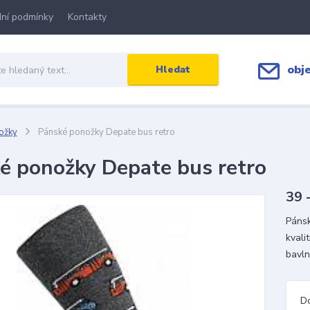
ní podmínky
Kontakty
obj
Hledat
ožky
Pánské ponožky Depate bus retro
é ponožky Depate bus retro
39 
Pánsk
kvali
bavl
D