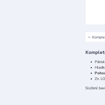
Komplet
Kompletn
Pánsk
Hladk
Poho
Zn. L
Složení: ba