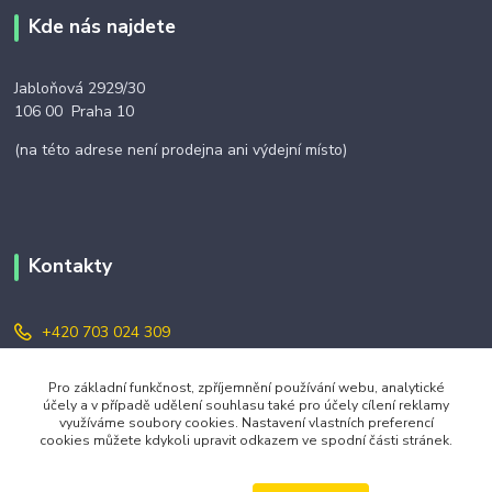
Kde nás najdete
Jabloňová 2929/30
106 00 Praha 10
(na této adrese není prodejna ani výdejní místo)
Kontakty
+420 703 024 309
objednavky@zavazuj.cz
Pro základní funkčnost, zpříjemnění používání webu, analytické
účely a v případě udělení souhlasu také pro účely cílení reklamy
využíváme soubory cookies. Nastavení vlastních preferencí
cookies můžete kdykoli upravit odkazem ve spodní části stránek.