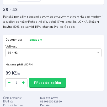
39 - 42
Pánské ponožky z česané bavlny se stylovým motivem Hladké moderní
a kvalitní ponožky Pohodlné díky volnějšímu lemu Zn. LONKA Složení:
bavlna 80%, polyamid 15%, elastan 5%
celý popis
Dostupnost
Skladem
Velikost
Nejsme plátci DPH
89 Kč
/
ks
Přidat do košíku
Číslo produktu:
Depate army
EAN kód:
8590903042860
Pánské/Dámské:
Pánské