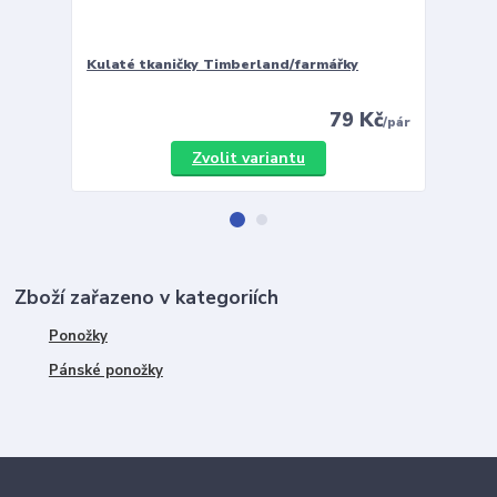
Kulaté tkaničky Timberland/farmářky
Vložky 
79 Kč
/
pár
Zvolit variantu
Zboží zařazeno v kategoriích
Ponožky
Pánské ponožky