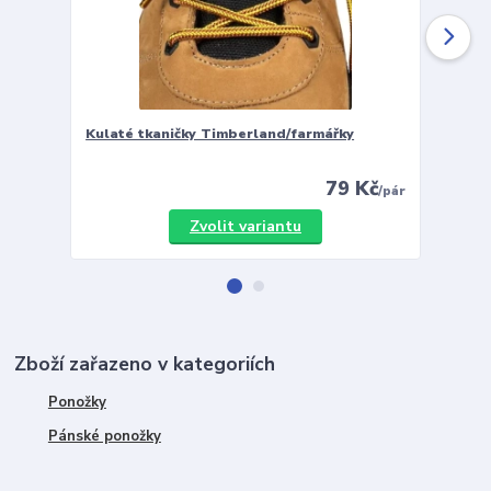
Kulaté tkaničky Timberland/farmářky
Vložky 
79 Kč
/
pár
Zvolit variantu
Zboží zařazeno v kategoriích
Ponožky
Pánské ponožky