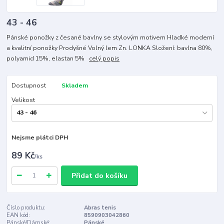
43 - 46
Pánské ponožky z česané bavlny se stylovým motivem Hladké moderní
a kvalitní ponožky Prodyšné Volný lem Zn. LONKA Složení: bavlna 80%,
polyamid 15%, elastan 5%
celý popis
Dostupnost
Skladem
Velikost
Nejsme plátci DPH
89 Kč
/
ks
Přidat do košíku
Číslo produktu:
Abras tenis
EAN kód:
8590903042860
Pánské/Dámské:
Pánské