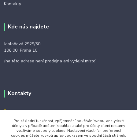
Kontakty
Kde nás najdete
Jabloňová 2929/30
106 00 Praha 10
(na této adrese není prodejna ani výdejní místo)
Kontakty
+420 703 024 309
Pro základní funkčnost, zpříjemnění používání webu, analytické
objednavky@zavazuj.cz
účely a v případě udělení souhlasu také pro účely cílení reklamy
využíváme soubory cookies. Nastavení vlastních preferencí
cookies můžete kdykoli upravit odkazem ve spodní části stránek.