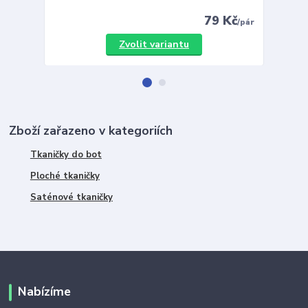
79 Kč
/
pár
Zvolit variantu
Zboží zařazeno v kategoriích
Tkaničky do bot
Ploché tkaničky
Saténové tkaničky
Nabízíme