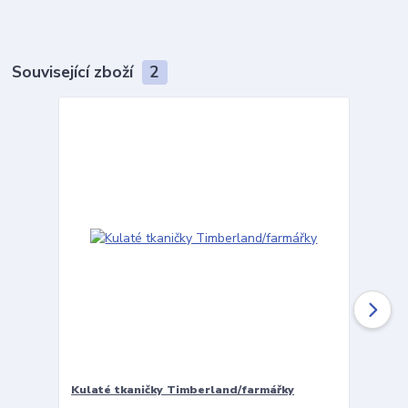
Související zboží
2
Kulaté tkaničky Timberland/farmářky
Vložky 