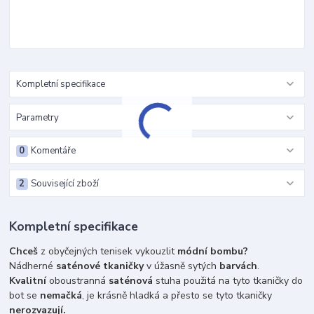
Kompletní specifikace
Parametry
0
Komentáře
2
Související zboží
Kompletní specifikace
Chceš
z obyčejných tenisek vykouzlit
módní bombu?
Nádherné
saténové tkaničky
v úžasně sytých
barvách
.
Kvalitní
oboustranná
saténová
stuha použitá na tyto tkaničky do
bot se
nemačká
, je krásně hladká a přesto se tyto tkaničky
nerozvazují.