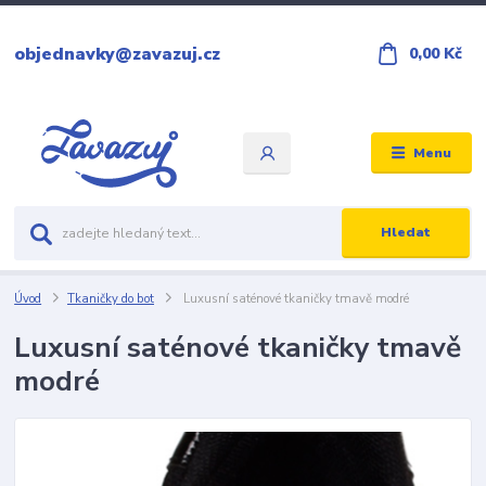
objednavky@zavazuj.cz
0,00 Kč
Menu
Hledat
Úvod
Tkaničky do bot
Luxusní saténové tkaničky tmavě modré
Luxusní saténové tkaničky tmavě
modré