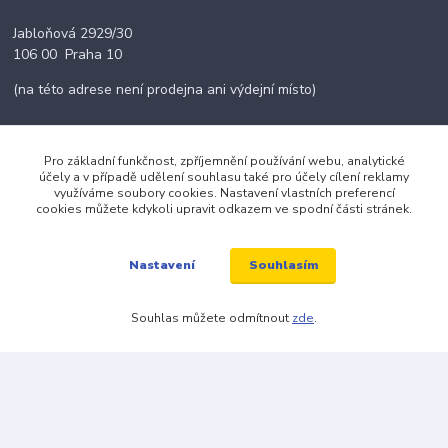
Jabloňová 2929/30
106 00 Praha 10
(na této adrese není prodejna ani výdejní místo)
Pro základní funkčnost, zpříjemnění používání webu, analytické
účely a v případě udělení souhlasu také pro účely cílení reklamy
Kontakty
využíváme soubory cookies. Nastavení vlastních preferencí
cookies můžete kdykoli upravit odkazem ve spodní části stránek.
+420 703 024 309
Souhlasím
Nastavení
objednavky@zavazuj.cz
Souhlas můžete odmítnout
zde
.
© 2026 zavazuj.cz Všechna práva vyhrazena.