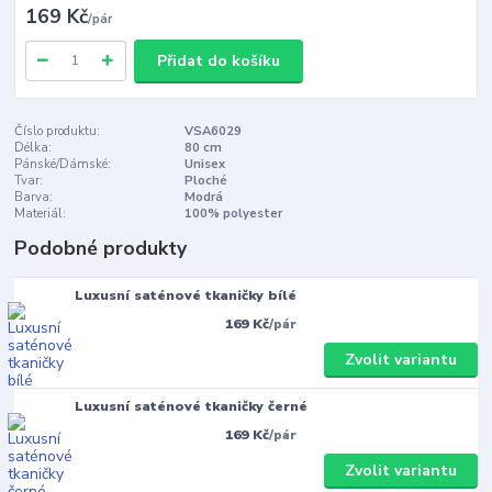
169 Kč
/
pár
Přidat do košíku
Číslo produktu:
VSA6029
Délka:
80 cm
Pánské/Dámské:
Unisex
Tvar:
Ploché
Barva:
Modrá
Materiál:
100% polyester
Podobné produkty
Luxusní saténové tkaničky bílé
169 Kč
/
pár
Zvolit variantu
Luxusní saténové tkaničky černé
169 Kč
/
pár
Zvolit variantu