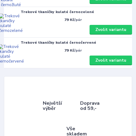
Trekové tkaničky kulaté černozelené
79 Kč
/
pár
Zvolit variantu
Trekové tkaničky kulaté černočervené
79 Kč
/
pár
Zvolit variantu
Největší
Doprava
výběr
od 59,-
Vše
skladem