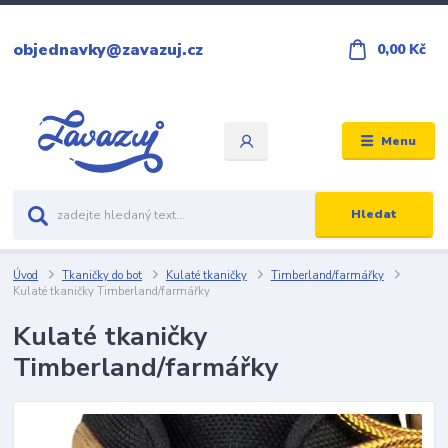
objednavky@zavazuj.cz
0,00 Kč
Menu
Hledat
Úvod
Tkaničky do bot
Kulaté tkaničky
Timberland/farmářky
Kulaté tkaničky Timberland/farmářky
Kulaté tkaničky
Timberland/farmářky