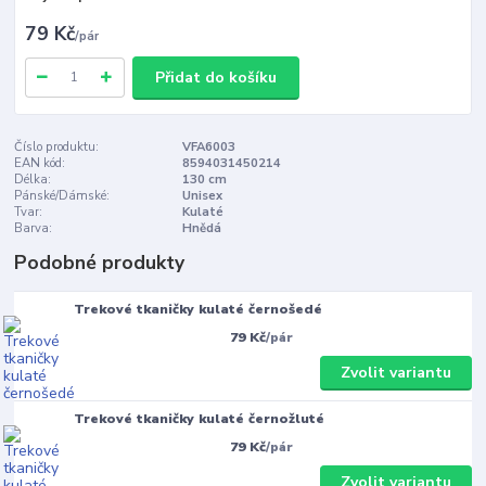
79 Kč
/
pár
Přidat do košíku
Číslo produktu:
VFA6003
EAN kód:
8594031450214
Délka:
130 cm
Pánské/Dámské:
Unisex
Tvar:
Kulaté
Barva:
Hnědá
Podobné produkty
Trekové tkaničky kulaté černošedé
79 Kč
/
pár
Zvolit variantu
Trekové tkaničky kulaté černožluté
79 Kč
/
pár
Zvolit variantu