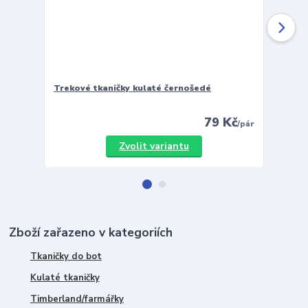
Trekové tkaničky kulaté černošedé
Vložky 
79 Kč
/
pár
Zvolit variantu
Zboží zařazeno v kategoriích
Tkaničky do bot
Kulaté tkaničky
Timberland/farmářky