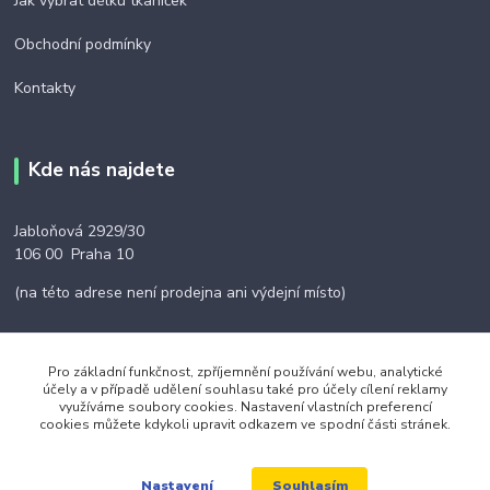
Jak vybrat délku tkaniček
Obchodní podmínky
Kontakty
Kde nás najdete
Jabloňová 2929/30
106 00 Praha 10
(na této adrese není prodejna ani výdejní místo)
Pro základní funkčnost, zpříjemnění používání webu, analytické
účely a v případě udělení souhlasu také pro účely cílení reklamy
Kontakty
využíváme soubory cookies. Nastavení vlastních preferencí
cookies můžete kdykoli upravit odkazem ve spodní části stránek.
+420 703 024 309
Souhlasím
Nastavení