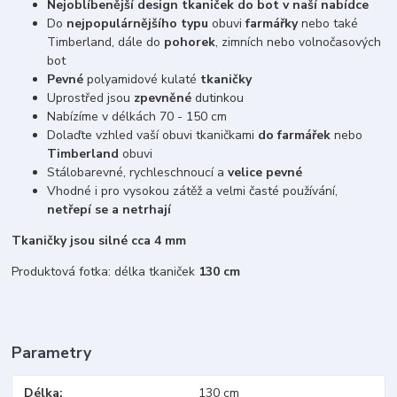
Nejoblíbenější design tkaniček do bot v naší nabídce
Do
nejpopulárnějšího typu
obuvi
farmářky
nebo také
Timberland, dále do
pohorek
, zimních nebo volnočasových
bot
Pevné
polyamidové kulaté
tkaničky
Uprostřed jsou
zpevněné
dutinkou
Nabízíme v délkách 70 - 150 cm
Dolaďte vzhled vaší obuvi tkaničkami
do farmářek
nebo
Timberland
obuvi
Stálobarevné, rychleschnoucí a
velice pevné
Vhodné i pro vysokou zátěž a velmi časté používání,
netřepí se a netrhají
Tkaničky jsou silné cca 4 mm
Produktová fotka: délka tkaniček
130 cm
Parametry
Délka
130 cm