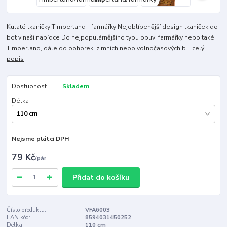
Kulaté tkaničky Timberland - farmářky Nejoblíbenější design tkaniček do
bot v naší nabídce Do nejpopulárnějšího typu obuvi farmářky nebo také
Timberland, dále do pohorek, zimních nebo volnočasových b...
celý
popis
Dostupnost
Skladem
Délka
Nejsme plátci DPH
79 Kč
/
pár
Přidat do košíku
Číslo produktu:
VFA6003
EAN kód:
8594031450252
Délka:
110 cm