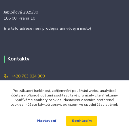
Jabloňová 2929/30
106 00 Praha 10
(na této adrese není prodejna ani výdejní místo)
Kontakty
+420 703 024 309
objednavky@zavazuj.cz
Pro základní funkčnost, zpříjemnění používání webu, analytické
účely a v případě udělení souhlasu také pro účely cílení reklamy
využíváme soubory cookies. Nastavení vlastních preferencí
cookies můžete kdykoli upravit odkazem ve spodní části stránek.
Souhlasím
Nastavení