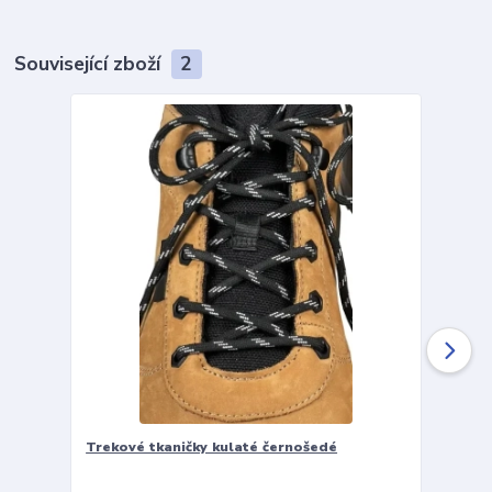
Související zboží
2
Trekové tkaničky kulaté černošedé
Vložky 