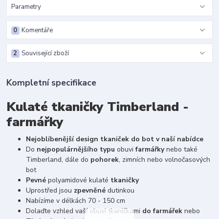
Parametry
0
Komentáře
2
Související zboží
Kompletní specifikace
Kulaté tkaničky Timberland -
farmářky
Nejoblíbenější design tkaniček do bot v naší nabídce
Do
nejpopulárnějšího typu
obuvi
farmářky
nebo také
Timberland, dále do
pohorek
, zimních nebo volnočasových
bot
Pevné
polyamidové kulaté
tkaničky
Uprostřed jsou
zpevněné
dutinkou
Nabízíme v délkách 70 - 150 cm
Dolaďte vzhled vaší obuvi tkaničkami
do farmářek
nebo