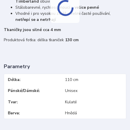
Timberland
obuvi
Stálobarevné, rychleschnoucí a
velice pevné
Vhodné i pro vysokou zátěž a velmi časté používání,
netřepí se a netrhají
Tkaničky jsou silné cca 4 mm
Produktová fotka: délka tkaniček
130 cm
Parametry
Délka
110 cm
Pánské/Dámské
Unisex
Tvar
Kulaté
Barva
Hnědá