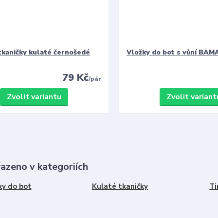
tkaničky kulaté černošedé
Vložky do bot s vůní BAMA
79 Kč
/
pár
Zvolit variantu
Zvolit variant
řazeno v kategoriích
ky do bot
Kulaté tkaničky
Ti