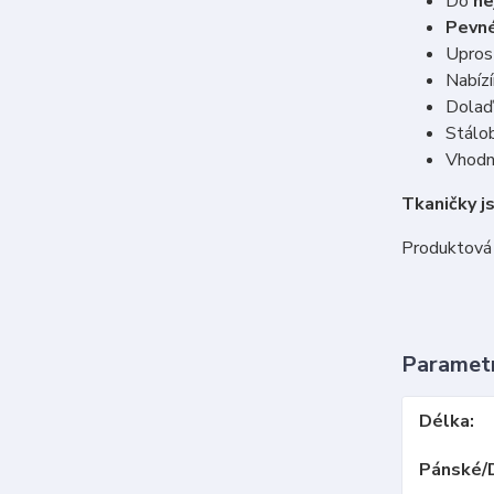
Do
ne
Pevn
Upros
Nabíz
Dolaďt
Stálob
Vhodné
Tkaničky j
Produktová 
Paramet
Délka
Pánské/