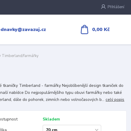
Přihlášení
0,00 Kč
ednavky@zavazuj.cz
ky Timberland/farmářky
é tkaničky Timberland - farmářky Nejoblíbenější design tkaniček do
 naší nabídce Do nejpopulárnějšího typu obuvi farmářky nebo také
rland, dále do pohorek, zimních nebo volnočasových b...
celý popis
ostupnost
Skladem
élka