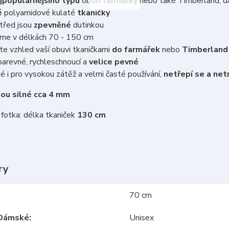
jpopulárnějšího typu
obuvi
farmářky
nebo také Timberland, d
é
polyamidové kulaté
tkaničky
třed jsou
zpevněné
dutinkou
íme v délkách 70 - 150 cm
e vzhled vaší obuvi tkaničkami
do farmářek
nebo
Timberland
arevné, rychleschnoucí a
velice pevné
 i pro vysokou zátěž a velmi časté používání,
netřepí se a netr
sou silné cca 4 mm
fotka: délka tkaniček
130 cm
ry
70 cm
Dámské
Unisex