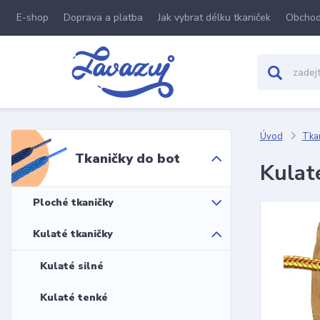
E-shop
Doprava a platba
Jak vybrat délku tkaniček
Obchod
Úvod
Tkan
Tkaničky do bot
Kulat
Ploché tkaničky
Kulaté tkaničky
Kulaté silné
Kulaté tenké