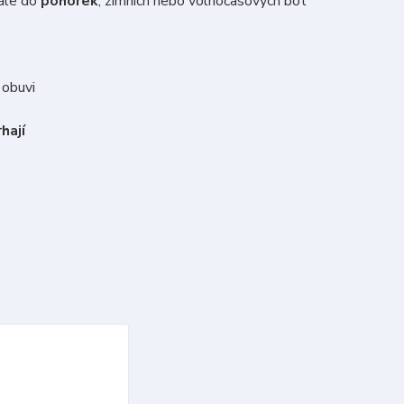
ále do
pohorek
, zimních nebo volnočasových bot
obuvi
hají