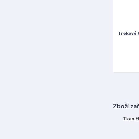
Trekové 
Zboží za
Tkanič