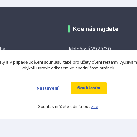
Kde nás najdete
tba
Jabloňová 2929/30
106 00 Praha 10
ku tkaniček
ely a v případě udělení souhlasu také pro účely cílení reklamy využív
kdykoli upravit odkazem ve spodní části stránek.
(na této adrese není prodejna an
ínky
místo)
Souhlasím
Nastavení
Souhlas můžete odmítnout
zde
.