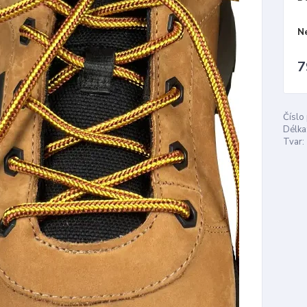
N
7
Číslo
Délka
Tvar: