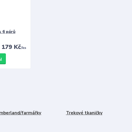
 6 párů
179 Kč
/
ks
u
mberland/farmářky
Trekové tkaničky