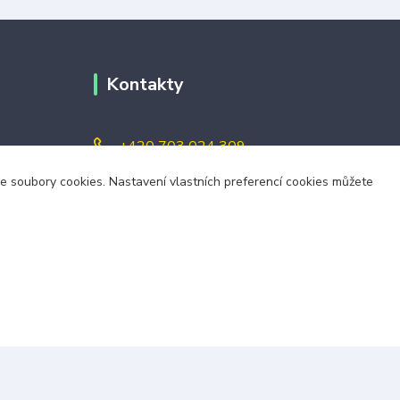
Kontakty
+420 703 024 309
áme soubory cookies. Nastavení vlastních preferencí cookies můžete
objednavky@zavazuj.cz
i výdejní