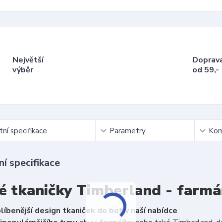
Největší
Doprav
výběr
od 59,-
ní specifikace
Parametry
Kom
í specifikace
é tkaničky Timberland - farmá
líbenější design tkaniček do bot v naší nabídce