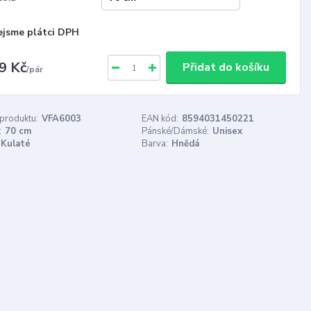
ejsme plátci DPH
9 Kč
Přidat do košíku
/
pár
 produktu:
VFA6003
EAN kód:
8594031450221
:
70 cm
Pánské/Dámské:
Unisex
Kulaté
Barva:
Hnědá