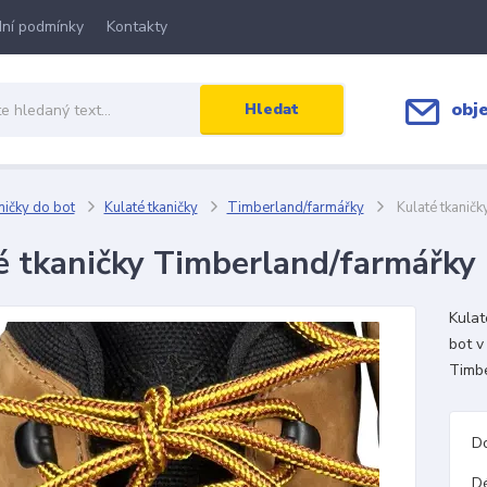
ní podmínky
Kontakty
obj
Hledat
ičky do bot
Kulaté tkaničky
Timberland/farmářky
Kulaté tkanič
é tkaničky Timberland/farmářky
Kulat
bot v
Timbe
D
D