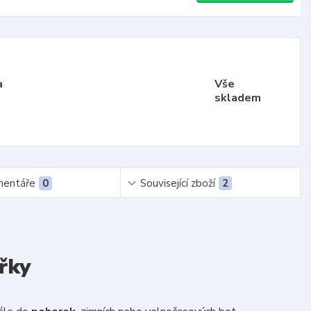
a
Vše
skladem
entáře
0
Související zboží
2
řky