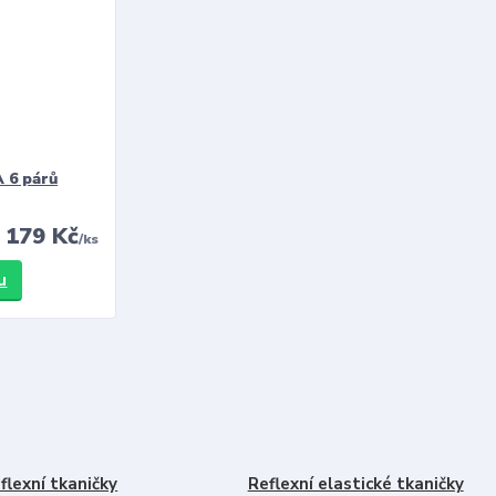
 6 párů
179 Kč
/
ks
u
flexní tkaničky
Reflexní elastické tkaničky