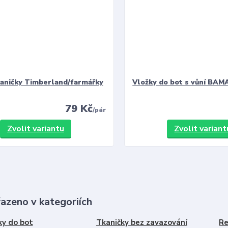
kaničky Timberland/farmářky
Vložky do bot s vůní BAMA
79 Kč
/
pár
Zvolit variantu
Zvolit variant
řazeno v kategoriích
ky do bot
Tkaničky bez zavazování
Re