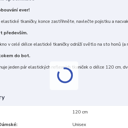
obouvání ever!
elastické tkaničky, konce zastřihněte, navlečte pojistku a nacva
t především.
kno v celé délce elastické tkaničky odráží světlo na sto honů (a
kokem do bot.
uje jeden pár elastických reflexních tkaniček o délce 120 cm, d
ry
120 cm
Dámské
Unisex