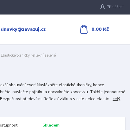
Přihlášení
0,00 Kč
ednavky@zavazuj.cz
Elastické tkaničky reflexní zelené
azší obouvání ever! Navlékněte elastické tkaničky, konce
ihněte, navlečte pojistku a nacvakněte koncovku. Takhle jednoduché
. Bezpečnost především. Reflexní vlákno v celé délce elastic...
celý
ostupnost
Skladem