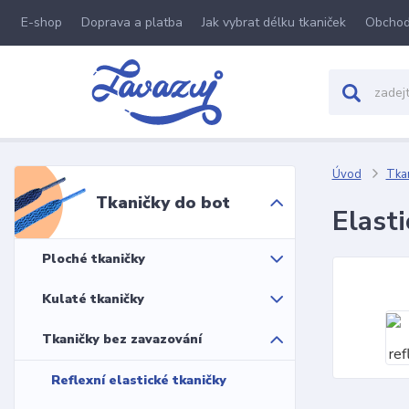
E-shop
Doprava a platba
Jak vybrat délku tkaniček
Obchod
Úvod
Tkan
Tkaničky do bot
Elasti
Ploché tkaničky
Kulaté tkaničky
Tkaničky bez zavazování
Reflexní elastické tkaničky