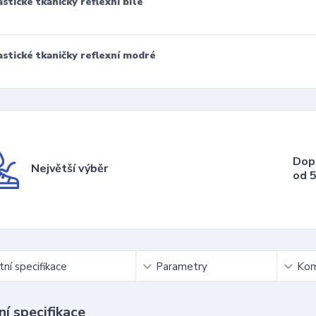
astické tkaničky reflexní bílé
astické tkaničky reflexní modré
Dop
Největší výběr
od 5
ní specifikace
Parametry
Kom
í specifikace