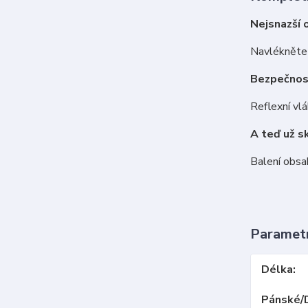
Nejsnazší 
Navlékněte 
Bezpečnos
Reflexní vlá
A teď už s
Balení obsah
Paramet
Délka
Pánské/