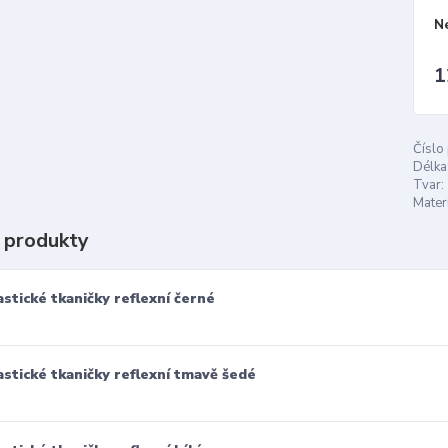
N
1
Číslo
Délka
Tvar:
Materi
 produkty
astické tkaničky reflexní černé
astické tkaničky reflexní tmavě šedé