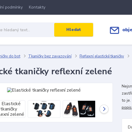
ní podmínky
Kontakty
obj
Hledat
ičky do bot
Tkaničky bez zavazování
Reflexní elastické tkaničky
cké tkaničky reflexní zelené
Nejsn
zastř
to je
popis
D