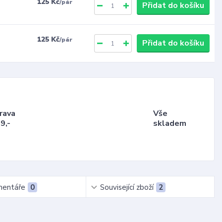
125 Kč
/
pár
Přidat do košíku
125 Kč
/
pár
Přidat do košíku
rava
Vše
9,-
skladem
entáře
0
Související zboží
2