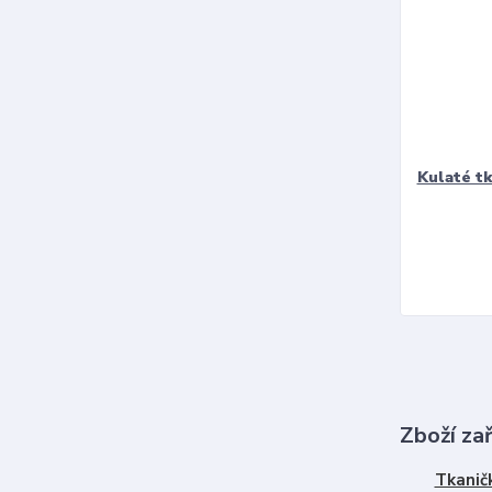
Kulaté t
Zboží za
Tkanič