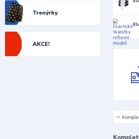
El
Trenýrky
El
AKCE!
Komplet
Kompletn