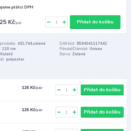
ejsme plátci DPH
25 Kč
Přidat do košíku
/
pár
 produktu:
AEL744.zelené
EAN kód:
8594041117442
:
120 cm
Pánské/Dámské:
Unisex
Kulaté
Barva:
Zelená
ál:
polyester
125 Kč
/
pár
Přidat do košíku
125 Kč
/
pár
Přidat do košíku