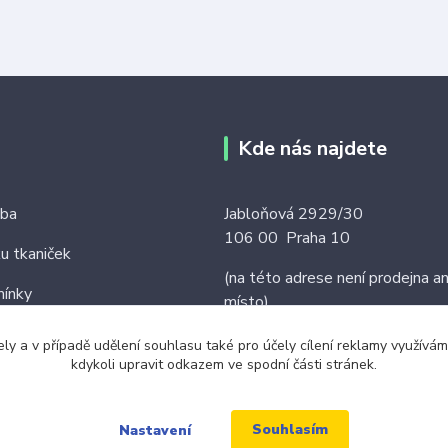
Kde nás najdete
tba
Jabloňová 2929/30
106 00 Praha 10
ku tkaniček
(na této adrese není prodejna an
ínky
místo)
ely a v případě udělení souhlasu také pro účely cílení reklamy využív
kdykoli upravit odkazem ve spodní části stránek.
Souhlasím
Nastavení