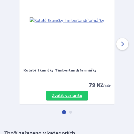
Kulaté tkaničky Timberland/farmářky
Vložky 
79 Kč
/
pár
Zvolit variantu
Zboží zařazeno v kategoriích