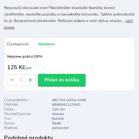
Nejsnazší obouvání ever! Navlékněte elastické tkaničky, konce
zastřihněte, navlečte pojistku a nacvakněte koncovku. Takhle jednoduché
to je. Bezpečnost především. Reflexní vlákno v celé délce elastic...
celý
popis
Dostupnost
Skladem
Nejsme plátci DPH
125 Kč
/
pár
Přidat do košíku
Číslo produktu:
AEL744.světle šedé
EAN kód:
8594041117442
Délka:
120 cm
Pánské/Dámské:
Unisex
Tvar:
Kulaté
Barva:
Šedá
Materiál:
polyester
Podobné produkty