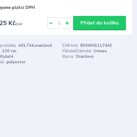
ejsme plátci DPH
25 Kč
Přidat do košíku
/
pár
 produktu:
AEL744.oranžové
EAN kód:
8594041117442
:
120 cm
Pánské/Dámské:
Unisex
Kulaté
Barva:
Oranžová
ál:
polyester