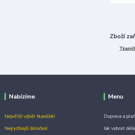
Zboží za
Tkanič
Nabízíme
Menu
Největší výběr tkaniček!
Doprava a pla
Nejrychlejší doručení
Jak vybrat dél