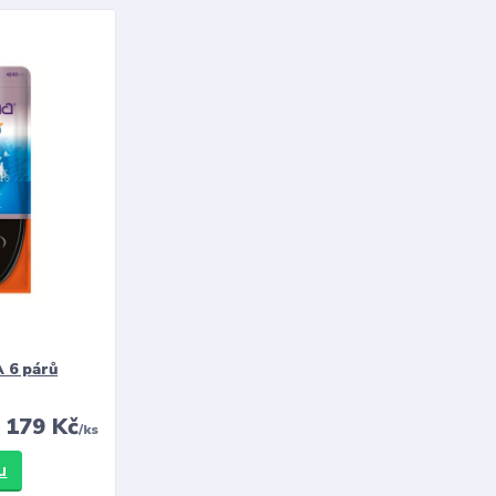
 6 párů
179 Kč
/
ks
u