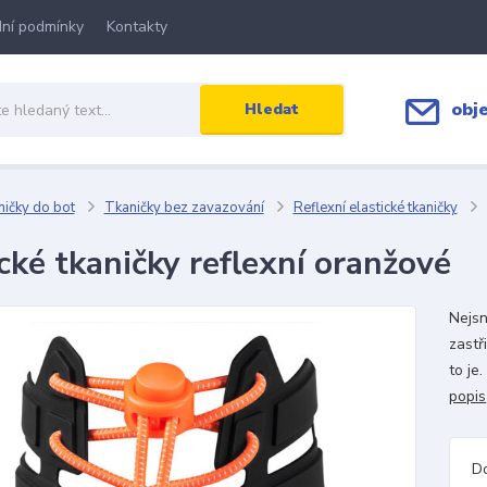
ní podmínky
Kontakty
obj
Hledat
ičky do bot
Tkaničky bez zavazování
Reflexní elastické tkaničky
cké tkaničky reflexní oranžové
Nejsn
zastř
to je
popis
D