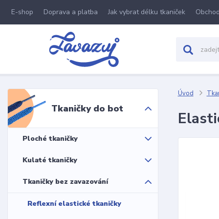
E-shop
Doprava a platba
Jak vybrat délku tkaniček
Obchod
Úvod
Tkan
Tkaničky do bot
Elasti
Ploché tkaničky
Kulaté tkaničky
Tkaničky bez zavazování
Reflexní elastické tkaničky