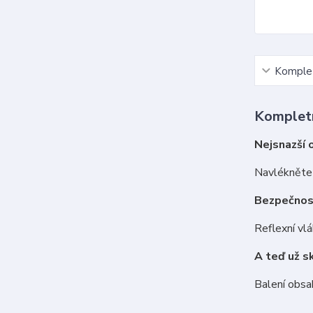
Komplet
Kompletn
Nejsnazší 
Navlékněte 
Bezpečnos
Reflexní vlá
A teď už s
Balení obsah