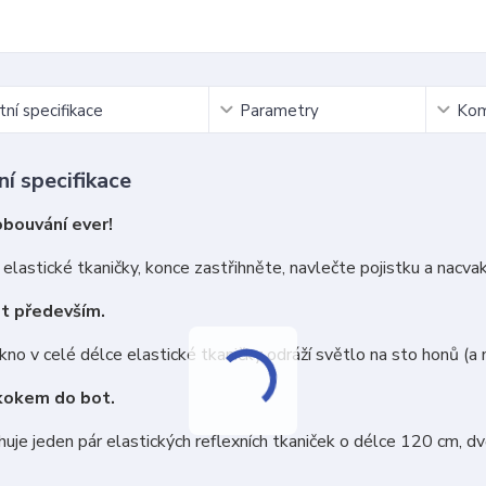
ní specifikace
Parametry
Kom
í specifikace
obouvání ever!
elastické tkaničky, konce zastřihněte, navlečte pojistku a nacva
t především.
kno v celé délce elastické tkaničky odráží světlo na sto honů (a
kokem do bot.
uje jeden pár elastických reflexních tkaniček o délce 120 cm, d