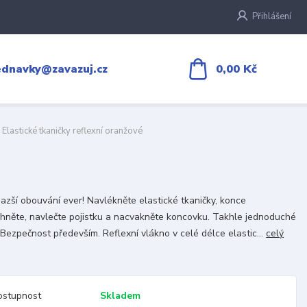
Přihlášení
0,00 Kč
ednavky@zavazuj.cz
Elastické tkaničky reflexní oranžové
azší obouvání ever! Navlékněte elastické tkaničky, konce
ihněte, navlečte pojistku a nacvakněte koncovku. Takhle jednoduché
. Bezpečnost především. Reflexní vlákno v celé délce elastic...
celý
ostupnost
Skladem