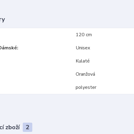
ry
120 cm
Dámské
Unisex
Kulaté
Oranžová
polyester
cí zboží
2