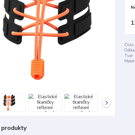
N
1
Číslo
Délka
Tvar:
Materi
 produkty