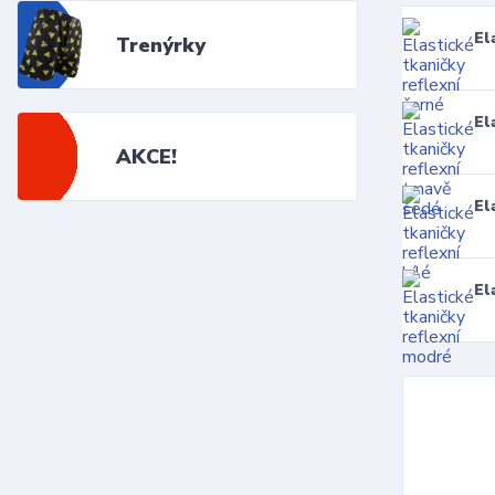
El
Trenýrky
El
AKCE!
El
El