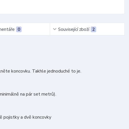
entáře
0
Související zboží
2
kněte koncovku. Takhle jednoduché to je.
 minimálně na pár set metrů).
vě pojistky a dvě koncovky