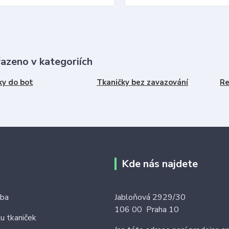
řazeno v kategoriích
ky do bot
Tkaničky bez zavazování
Re
Kde nás najdete
tba
Jabloňová 2929/30
106 00 Praha 10
ku tkaniček