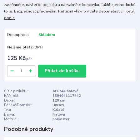
zastřihněte, navlečte pojistku a nacvakněte koncovku. Takhle jednoduché
to je. Bezpečnost především. Reflexní vlákno v celé délce elastic...
celý
popis
Dostupnost
Skladem
Nejsme plátci DPH
125 Kč
/
pár
Přidat do košíku
Číslo produktu:
AEL744.fialové
EAN kód:
8594041117442
Délka:
120 cm
Pánské/Dámské:
Unisex
Tvar:
Kulaté
Barva:
Fialová
Materiál:
polyester
Podobné produkty