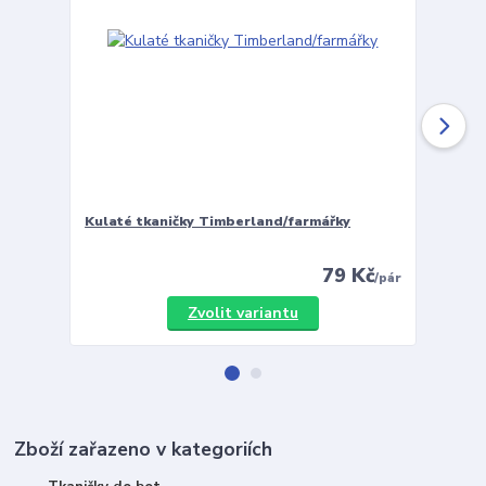
Kulaté tkaničky Timberland/farmářky
Vložky 
79 Kč
/
pár
Zvolit variantu
Zboží zařazeno v kategoriích