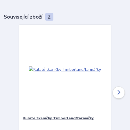
Související zboží
2
Kulaté tkaničky Timberland/farmářky
Vložky 