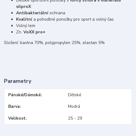
Dětské sportovní ponožky s
ionty stříbra v materiálu
silproX
Antibakteriální
ochrana
Kvalitní
a pohodlné ponožky pro sport a volný čas
Volný lem
Zn.
VoXX pro+
Složení: bavlna 70%, polypropylen 25%, elastan 5%
Parametry
Pánské/Dámské
Dětské
Barva
Modrá
Velikost
25 - 29