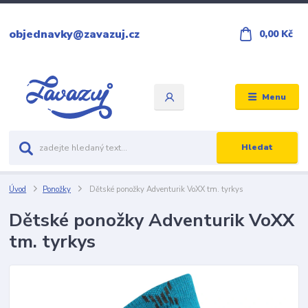
objednavky@zavazuj.cz
0,00 Kč
Menu
Hledat
Úvod
Ponožky
Dětské ponožky Adventurik VoXX tm. tyrkys
Dětské ponožky Adventurik VoXX
tm. tyrkys