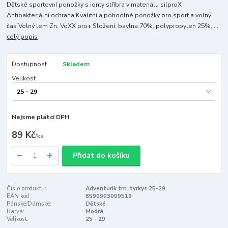
Dětské sportovní ponožky s ionty stříbra v materiálu silproX
Antibakteriální ochrana Kvalitní a pohodlné ponožky pro sport a volný
čas Volný lem Zn. VoXX pro+ Složení: bavlna 70%, polypropylen 25%, ...
celý popis
Dostupnost
Skladem
Velikost
Nejsme plátci DPH
89 Kč
/
ks
Přidat do košíku
Číslo produktu:
Adventurik tm. tyrkys 25-29
EAN kód:
8590903009519
Pánské/Dámské:
Dětské
Barva:
Modrá
Velikost:
25 - 29